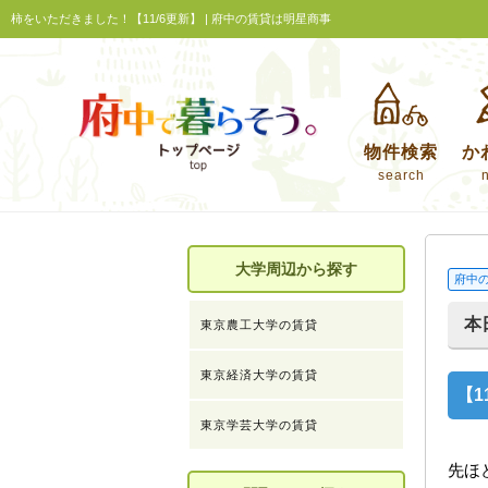
柿をいただきました！【11/6更新】 | 府中の賃貸は明星商事
物件検索
か
search
大学周辺から探す
府中
本
東京農工大学の賃貸
東京経済大学の賃貸
【1
東京学芸大学の賃貸
先ほ