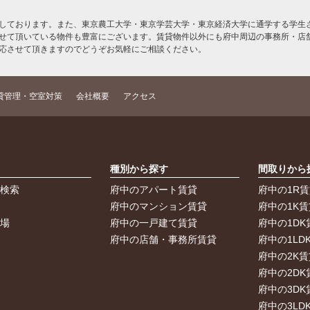
しております。また、東京農工大学・東京学芸大学・東京経済大学に通学する学生さ
せて頂いている物件も豊富にございます。賃貸物件以外にも府中周辺の事務所・店
応させて頂きますのでどうぞお気軽にご相談ください。
貸管理・空室対策
会社概要
アクセス
索
種別から探す
間取りから
件検索
府中のアパート賃貸
府中の1R
件
府中のマンション賃貸
府中の1K賃
車場
府中の一戸建て賃貸
府中の1DK
府中の店舗・事務所賃貸
府中の1LD
府中の2K賃
府中の2DK
府中の3DK
府中の3LD