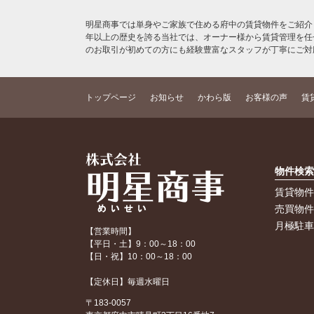
明星商事では単身やご家族で住める府中の賃貸物件をご紹介
年以上の歴史を誇る当社では、オーナー様から賃貸管理を任
のお取引が初めての方にも経験豊富なスタッフが丁寧にご対
トップページ
お知らせ
かわら版
お客様の声
賃
物件検
賃貸物
売買物
月極駐
【営業時間】
【平日・土】9：00～18：00
【日・祝】10：00～18：00
【定休日】毎週水曜日
〒183-0057