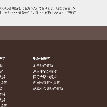
んのお部屋探しにも力を入れております。地域に密着し55
舗・テナントや売買物件もご案内する事ができます。不動産
探す
駅から探す
賃貸
府中駅の賃貸
貸
東府中駅の賃貸
賃貸
国分寺駅の賃貸
K賃貸
西国分寺駅の賃貸
貸
武蔵小金井駅の賃貸
賃貸
賃貸
K賃貸