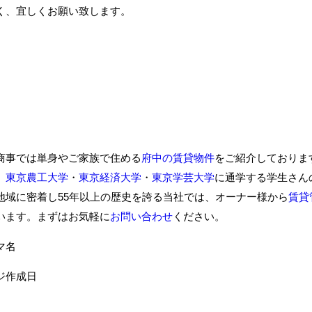
く、宜しくお願い致します。
商事では単身やご家族で住める
府中の賃貸物件
をご紹介しておりま
、
東京農工大学
・
東京経済大学
・
東京学芸大学
に通学する学生さん
地域に密着し55年以上の歴史を誇る当社では、オーナー様から
賃貸
います。まずはお気軽に
お問い合わせ
ください。
ーマ名
ジ作成日