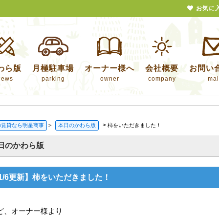
お気に
わら版
月極駐車場
オーナー様へ
会社概要
お問い
news
parking
owner
company
mai
>
の賃貸なら明星商事
>
本日のかわら版
柿をいただきました！
日のかわら版
1/6更新】柿をいただきました！
ど、オーナー様より