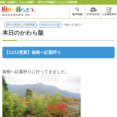
箱根へ紅葉狩り【11/12更新】 | 府中の不動産のことなら明星商事
物件検索
駐車場検索
入居者様専用
府中の賃貸なら明星商事
>
本日のかわら版
>
箱根へ紅葉狩り
本日のかわら版
【11/12更新】箱根へ紅葉狩り
箱根へ紅葉狩りに行ってきました。