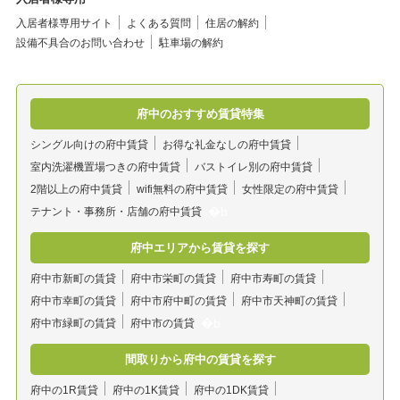
入居者様専用サイト
よくある質問
住居の解約
設備不具合のお問い合わせ
駐車場の解約
府中のおすすめ賃貸特集
シングル向けの府中賃貸
お得な礼金なしの府中賃貸
室内洗濯機置場つきの府中賃貸
バストイレ別の府中賃貸
2階以上の府中賃貸
wifi無料の府中賃貸
女性限定の府中賃貸
テナント・事務所・店舗の府中賃貸
府中エリアから賃貸を探す
府中市新町の賃貸
府中市栄町の賃貸
府中市寿町の賃貸
府中市幸町の賃貸
府中市府中町の賃貸
府中市天神町の賃貸
府中市緑町の賃貸
府中市の賃貸
間取りから府中の賃貸を探す
府中の1R賃貸
府中の1K賃貸
府中の1DK賃貸