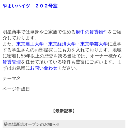
やよいハイツ ２０２号室
明星商事では単身やご家族で住める
府中の賃貸物件
をご紹
介しております。
また、
東京農工大学
・
東京経済大学
・
東京学芸大学
に通学
する学生さんのお部屋探しにも力を入れております。地域
に密着し55年以上の歴史を誇る当社では、オーナー様から
賃貸管理
を任せて頂いている物件も豊富にございます。ま
ずはお気軽に
お問い合わせ
ください。
テーマ名
ページ作成日
【最新記事】
駐車場新規オープンのお知らせ