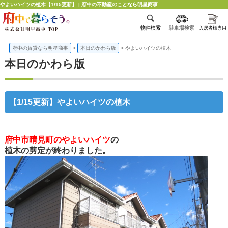
やよいハイツの植木【1/15更新】 | 府中の不動産のことなら明星商事
物件検索
駐車場検索
入居者様専用
府中の賃貸なら明星商事
>
本日のかわら版
>
やよいハイツの植木
本日のかわら版
【1/15更新】やよいハイツの植木
府中市晴見町のやよいハイツ
の
植木の剪定が終わりました。