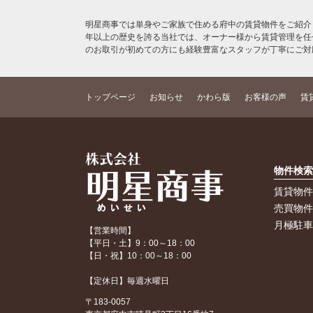
明星商事では単身やご家族で住める府中の賃貸物件をご紹介
年以上の歴史を誇る当社では、オーナー様から賃貸管理を任
のお取引が初めての方にも経験豊富なスタッフが丁寧にご対
トップページ
お知らせ
かわら版
お客様の声
賃
物件検
賃貸物
売買物
月極駐
【営業時間】
【平日・土】9：00～18：00
【日・祝】10：00～18：00
【定休日】毎週水曜日
〒183-0057