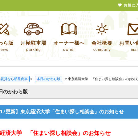
お気に
わら版
月極駐車場
オーナー様へ
会社概要
お問い
news
parking
owner
company
mai
>
の賃貸なら明星商事
>
本日のかわら版
東京経済大学 「住まい探し相談会」のお知
日のかわら版
2/17更新】東京経済大学「住まい探し相談会」のお知らせ
経済大学 「住まい探し相談会」のお知らせ