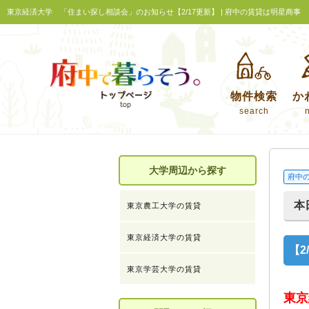
東京経済大学 「住まい探し相談会」のお知らせ【2/17更新】 | 府中の賃貸は明星商事
物件検索
か
search
大学周辺から探す
府中
本
東京農工大学の賃貸
東京経済大学の賃貸
【
東京学芸大学の賃貸
東京