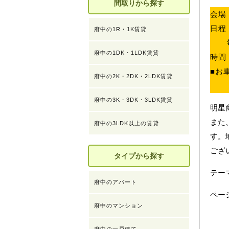
間取りから探す
会場
日程
府中の1R・1K賃貸
府中の1DK・1LDK賃貸
時間
■お
府中の2K・2DK・2LDK賃貸
府中の3K・3DK・3LDK賃貸
明星
また
府中の3LDK以上の賃貸
す。
ござ
タイプから探す
テ
府中のアパート
ペー
府中のマンション