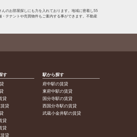
んのお部屋探しにも力を入れております。地域に密着し55
舗・テナントや売買物件もご案内する事ができます。不動産
探す
駅から探す
賃貸
府中駅の賃貸
貸
東府中駅の賃貸
賃貸
国分寺駅の賃貸
K賃貸
西国分寺駅の賃貸
貸
武蔵小金井駅の賃貸
賃貸
賃貸
K賃貸