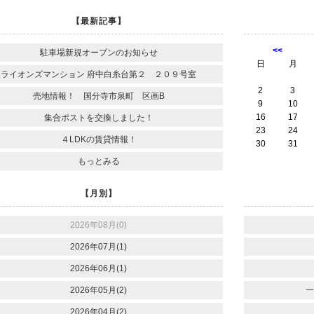
【最新記事】
<<
駐車場新規オープンのお知らせ
日
月
ライオンズマンション 府中白糸台第２ ２０９号室
2
3
売地情報！ 国分寺市泉町 区画B
9
10
16
17
集合ポストを交換しました！
23
24
４LDKの賃貸情報！
30
31
もっとみる
【月別】
2026年08月(0)
2026年07月(1)
2026年06月(1)
2026年05月(2)
一
2026年04月(2)