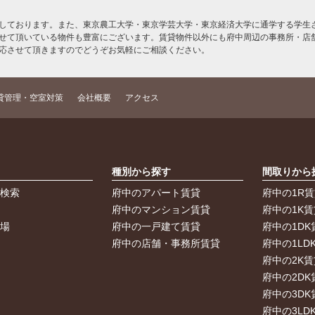
しております。また、東京農工大学・東京学芸大学・東京経済大学に通学する学生さ
せて頂いている物件も豊富にございます。賃貸物件以外にも府中周辺の事務所・店
応させて頂きますのでどうぞお気軽にご相談ください。
貸管理・空室対策
会社概要
アクセス
索
種別から探す
間取りから
件検索
府中のアパート賃貸
府中の1R
件
府中のマンション賃貸
府中の1K賃
車場
府中の一戸建て賃貸
府中の1DK
府中の店舗・事務所賃貸
府中の1LD
府中の2K賃
府中の2DK
府中の3DK
府中の3LD