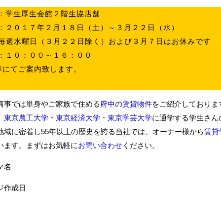
：学生厚生会館２階生協店舗
：２０１７年２月１８日（土）～３月２２日（水）
毎週水曜日（３月２２日除く）および３月７日はお休みです
：１０：００～１６：００
車にてご案内致します。
商事では単身やご家族で住める
府中の賃貸物件
をご紹介しておりま
、
東京農工大学
・
東京経済大学
・
東京学芸大学
に通学する学生さん
地域に密着し55年以上の歴史を誇る当社では、オーナー様から
賃貸
います。まずはお気軽に
お問い合わせ
ください。
ーマ名
ジ作成日