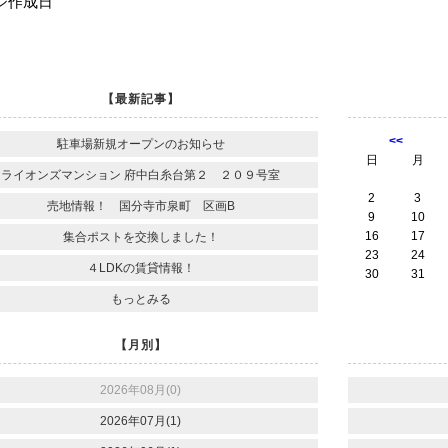
ジ作成日
【最新記事】
<<
駐車場新規オープンのお知らせ
日
月
ライオンズマンション 府中白糸台第２ ２０９号室
2
3
売地情報！ 国分寺市泉町 区画B
9
10
16
17
集合ポストを交換しました！
23
24
４LDKの賃貸情報！
30
31
もっとみる
【月別】
2026年08月(0)
2026年07月(1)