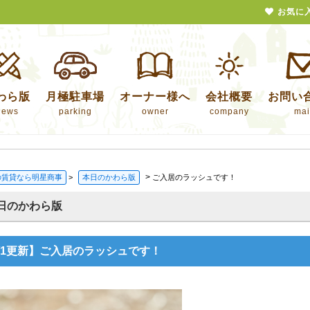
お気に
わら版
月極駐車場
オーナー様へ
会社概要
お問い
news
parking
owner
company
mai
>
の賃貸なら明星商事
>
本日のかわら版
ご入居のラッシュです！
日のかわら版
4/1更新】ご入居のラッシュです！