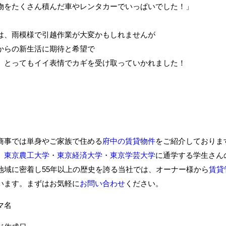
をたくさん積んだ車やレンタカーでいっぱいでした！」
は、雨模様で引越作業が大変かもしれませんが
からの新生活に期待と希望で
、とってもイイ表情でカギを受け取っていかれました！
商事では単身やご家族で住める
府中の賃貸物件
をご紹介しておりま
、
東京農工大学
・
東京経済大学
・
東京学芸大学
に通学する学生さん
地域に密着し55年以上の歴史を誇る当社では、オーナー様から
賃貸
います。まずはお気軽に
お問い合わせ
ください。
ーマ名