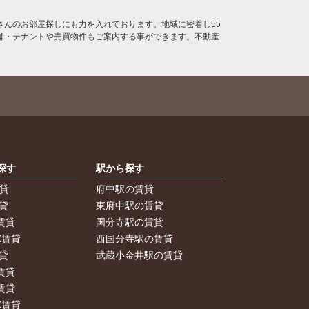
んのお部屋探しにも力を入れております。地域に密着し55
舗・テナントや売買物件もご案内する事ができます。不動産
探す
駅から探す
賃貸
府中駅の賃貸
貸
東府中駅の賃貸
賃貸
国分寺駅の賃貸
K賃貸
西国分寺駅の賃貸
貸
武蔵小金井駅の賃貸
賃貸
賃貸
K賃貸