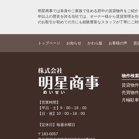
明星商事では単身やご家族で住める府中の賃貸物件をご紹介
年以上の歴史を誇る当社では、オーナー様から賃貸管理を任
のお取引が初めての方にも経験豊富なスタッフが丁寧にご対
トップページ
お知らせ
かわら版
お客様の声
賃
物件検
賃貸物
売買物
月極駐
【営業時間】
【平日・土】9：00～18：00
【日・祝】10：00～18：00
【定休日】毎週水曜日
〒183-0057