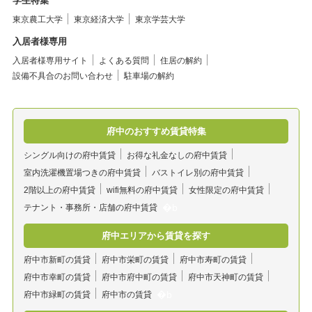
学生特集
東京農工大学
東京経済大学
東京学芸大学
入居者様専用
入居者様専用サイト
よくある質問
住居の解約
設備不具合のお問い合わせ
駐車場の解約
府中のおすすめ賃貸特集
シングル向けの府中賃貸
お得な礼金なしの府中賃貸
室内洗濯機置場つきの府中賃貸
バストイレ別の府中賃貸
2階以上の府中賃貸
wifi無料の府中賃貸
女性限定の府中賃貸
テナント・事務所・店舗の府中賃貸
府中エリアから賃貸を探す
府中市新町の賃貸
府中市栄町の賃貸
府中市寿町の賃貸
府中市幸町の賃貸
府中市府中町の賃貸
府中市天神町の賃貸
府中市緑町の賃貸
府中市の賃貸