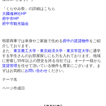
「くらやみ祭」の詳細はこちら
大國魂神社HP
府中市HP
府中市観光協会
明星商事では単身やご家族で住める
府中の賃貸物件
をご紹
介しております。
また、
東京農工大学
・
東京経済大学
・
東京学芸大学
に通学
する学生さんのお部屋探しにも力を入れております。地域
に密着し55年以上の歴史を誇る当社では、オーナー様から
賃貸管理
を任せて頂いている物件も豊富にございます。ま
ずはお気軽に
お問い合わせ
ください。
テーマ名
ページ作成日