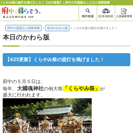
くらやみ祭の提灯を掲げました！【4/25更新】 | 府中の不動産のことなら明星商事
物件検索
駐車場検索
入居者様専用
府中の賃貸なら明星商事
>
本日のかわら版
>
くらやみ祭の提灯を掲げました！
本日のかわら版
【4/25更新】くらやみ祭の提灯を掲げました！
府中の５月５日は、
大國魂神社
「くらやみ祭」
毎年、
の例大祭
が
盛大に行われます。