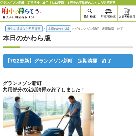
グランメゾン新町 定期清掃 終了【7/22更新】 | 府中の不動産のことなら明星商事
物件検索
駐車場検索
入居者様専用
府中の賃貸なら明星商事
>
本日のかわら版
>
グランメゾン新町 定期清掃 終了
本日のかわら版
【7/22更新】グランメゾン新町 定期清掃 終了
グランメゾン新町
共用部分の定期清掃が終了しました！