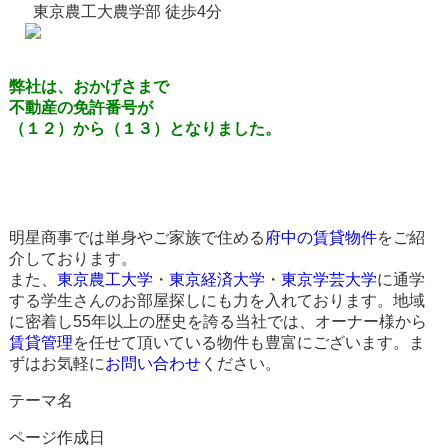
東京農工大農学部 徒歩4分
弊社は、おかげさまで
不動産の免許番号が
（１２）から（１３）となりました。
明星商事では単身やご家族で住める
府中の賃貸物件
をご紹
介しております。
また、
東京農工大学
・
東京経済大学
・
東京学芸大学
に通学
する学生さんのお部屋探しにも力を入れております。地域
に密着し55年以上の歴史を誇る当社では、オーナー様から
賃貸管理
を任せて頂いている物件も豊富にございます。ま
ずはお気軽に
お問い合わせ
ください。
テーマ名
ページ作成日