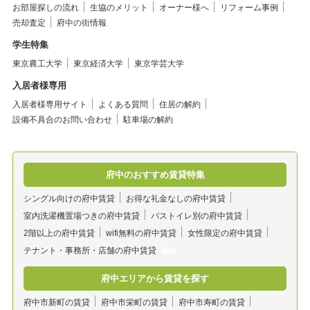
お部屋探しの流れ
生協のメリット
オーナー様へ
リフォーム事例
売却査定
府中の街情報
学生特集
東京農工大学
東京経済大学
東京学芸大学
入居者様専用
入居者様専用サイト
よくある質問
住居の解約
設備不具合のお問い合わせ
駐車場の解約
府中のおすすめ賃貸特集
シングル向けの府中賃貸
お得な礼金なしの府中賃貸
室内洗濯機置場つきの府中賃貸
バストイレ別の府中賃貸
2階以上の府中賃貸
wifi無料の府中賃貸
女性限定の府中賃貸
テナント・事務所・店舗の府中賃貸
府中エリアから賃貸を探す
府中市新町の賃貸
府中市栄町の賃貸
府中市寿町の賃貸