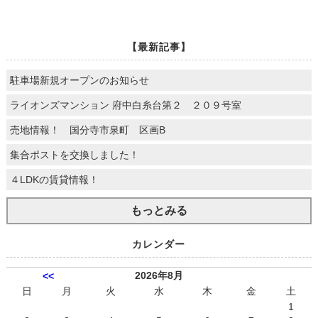
【最新記事】
駐車場新規オープンのお知らせ
ライオンズマンション 府中白糸台第２ ２０９号室
売地情報！ 国分寺市泉町 区画B
集合ポストを交換しました！
４LDKの賃貸情報！
もっとみる
カレンダー
2026年8月
<<
日
月
火
水
木
金
土
1