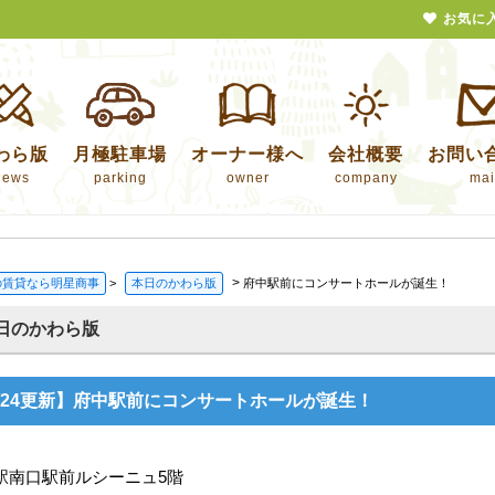
お気に
わら版
月極駐車場
オーナー様へ
会社概要
お問い
news
parking
owner
company
mai
>
の賃貸なら明星商事
>
本日のかわら版
府中駅前にコンサートホールが誕生！
日のかわら版
7/24更新】府中駅前にコンサートホールが誕生！
駅南口駅前ルシーニュ5階