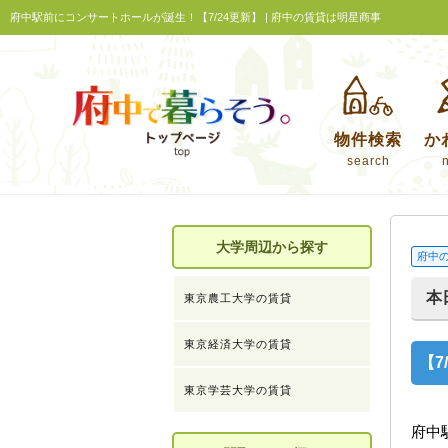
府中駅前にコンサートホールが誕生！【7/24更新】 | 府中の賃貸は明星商事
物件検索
か
search
大学周辺から探す
府中
本
東京農工大学の賃貸
東京経済大学の賃貸
【
東京学芸大学の賃貸
府中