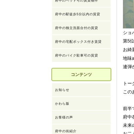
府中のペット可の賃貸物件
府中の駅徒歩5分以内の賃貸
府中の独立洗面台付の賃貸
ショ
第5
府中の宅配ボックス付き賃貸
お綺
府中のバイク駐車可の賃貸
地味
連弾
コンテンツ
トー
お知らせ
この
かわら版
前半
府中
お客様の声
未来
府中の街紹介
お二