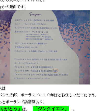
なかの趣向です。
人は
パンの故郷、ポーランドに１０年ほどお住まいだったそう。
っとポーランド語講座あり。
りがとう」
「ジンクイエン」
は、
。