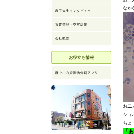
なか
農工大生インタビュー
賃貸管理・空室対策
会社概要
お役立ち情報
府中ごみ資源物分別アプリ
お二
ショ
ちょ
「あ