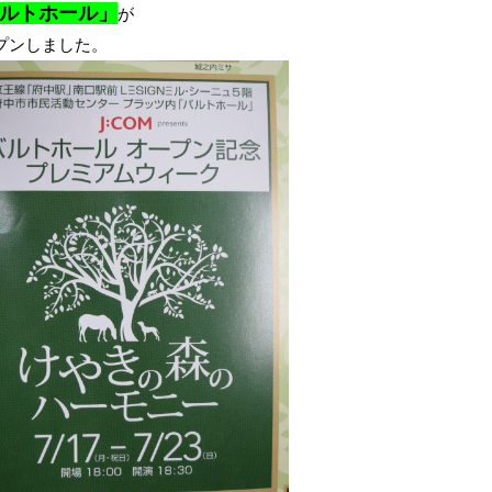
ルトホール」
が
プンしました。