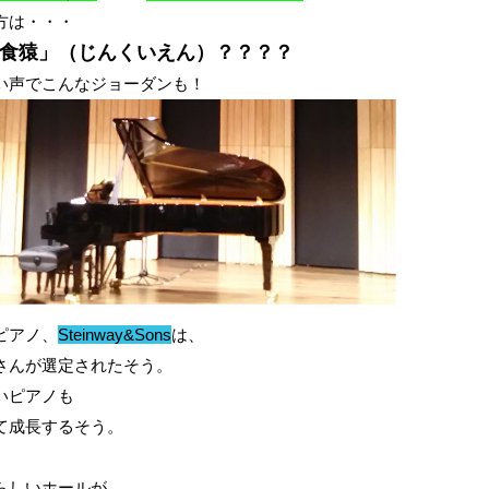
方は・・・
食猿」（じんくいえん）？？？？
い声でこんなジョーダンも！
ピアノ、
Steinway&Sons
は、
さんが選定されたそう。
いピアノも
て成長するそう。
らしいホールが