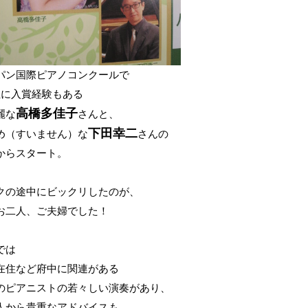
パン国際ピアノコンクールで
位に入賞経験もある
高橋多佳子
麗な
さんと、
下田幸二
め（すいません）な
さんの
からスタート。
クの途中にビックリしたのが、
お二人、ご夫婦でした！
では
在住など府中に関連がある
のピアニストの若々しい演奏があり、
人から貴重なアドバイスも。