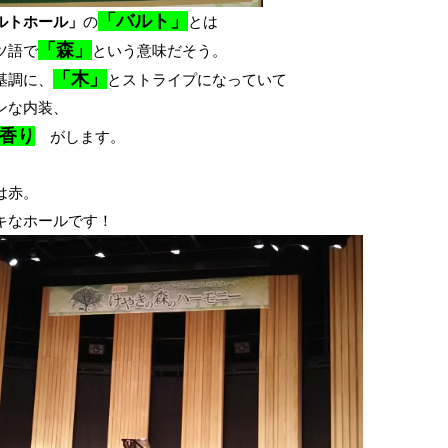
「バルト」
ルトホール」
の
とは
「森」
ツ語で
という意味だそう。
「木」
基調に、
とストライプになっていて
ンな内装、
香り
がします。
は赤。
キなホールです！