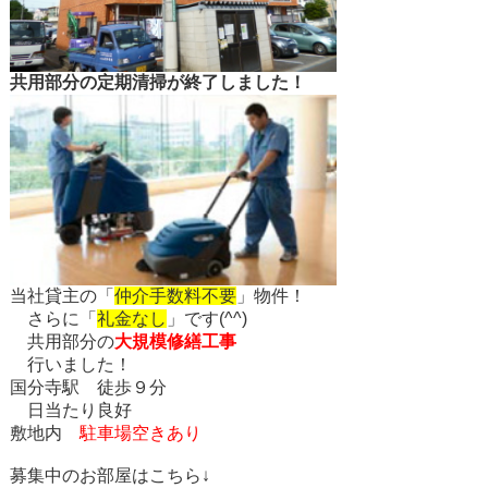
共用部分の定期清掃が終了しました！
当社貸主の「
仲介手数料不要
」物件！
さらに「
礼金なし
」です(^^)
共用部分の
大規模修繕工事
行いました！
国分寺駅 徒歩９分
日当たり良好
敷地内
駐車場空きあり
募集中のお部屋はこちら↓