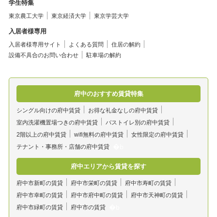
学生特集
東京農工大学
東京経済大学
東京学芸大学
入居者様専用
入居者様専用サイト
よくある質問
住居の解約
設備不具合のお問い合わせ
駐車場の解約
府中のおすすめ賃貸特集
シングル向けの府中賃貸
お得な礼金なしの府中賃貸
室内洗濯機置場つきの府中賃貸
バストイレ別の府中賃貸
2階以上の府中賃貸
wifi無料の府中賃貸
女性限定の府中賃貸
テナント・事務所・店舗の府中賃貸
府中エリアから賃貸を探す
府中市新町の賃貸
府中市栄町の賃貸
府中市寿町の賃貸
府中市幸町の賃貸
府中市府中町の賃貸
府中市天神町の賃貸
府中市緑町の賃貸
府中市の賃貸