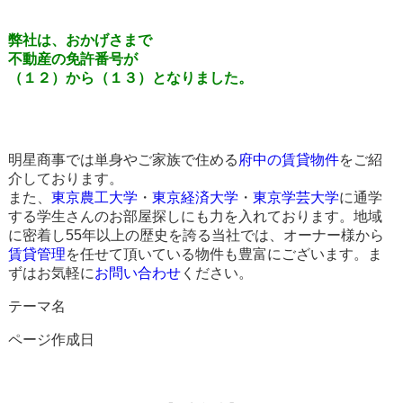
弊社は、おかげさまで
不動産の免許番号が
（１２）から（１３）となりました。
明星商事では単身やご家族で住める
府中の賃貸物件
をご紹
介しております。
また、
東京農工大学
・
東京経済大学
・
東京学芸大学
に通学
する学生さんのお部屋探しにも力を入れております。地域
に密着し55年以上の歴史を誇る当社では、オーナー様から
賃貸管理
を任せて頂いている物件も豊富にございます。ま
ずはお気軽に
お問い合わせ
ください。
テーマ名
ページ作成日