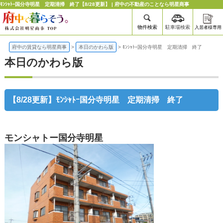
ﾓﾝｼｬﾄｰ国分寺明星 定期清掃 終了【8/28更新】 | 府中の不動産のことなら明星商事
物件検索
駐車場検索
入居者様専用
府中の賃貸なら明星商事
>
本日のかわら版
>
ﾓﾝｼｬﾄｰ国分寺明星 定期清掃 終了
本日のかわら版
【8/28更新】ﾓﾝｼｬﾄｰ国分寺明星 定期清掃 終了
モンシャトー国分寺明星