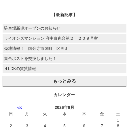
【最新記事】
駐車場新規オープンのお知らせ
ライオンズマンション 府中白糸台第２ ２０９号室
売地情報！ 国分寺市泉町 区画B
集合ポストを交換しました！
４LDKの賃貸情報！
もっとみる
カレンダー
2026年8月
<<
日
月
火
水
木
金
土
1
2
3
4
5
6
7
8