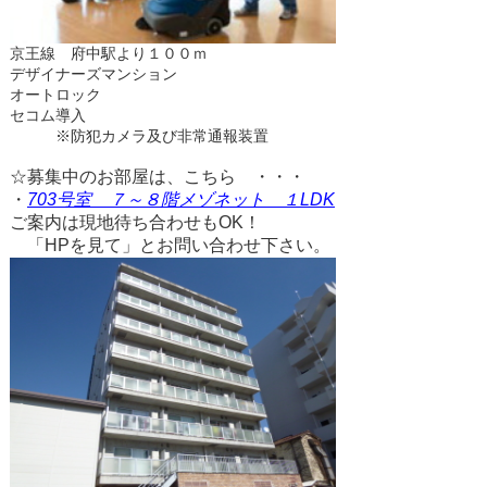
京王線 府中駅より１００ｍ
デザイナーズマンション
オートロック
セコム導入
※防犯カメラ及び非常通報装置
☆募集中のお部屋は、こちら ・・・
・
703号室 ７～８階メゾネット １LDK
ご案内は現地待ち合わせもOK！
「HPを見て」とお問い合わせ下さい。