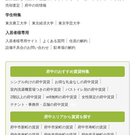
売却査定
府中の街情報
学生特集
東京農工大学
東京経済大学
東京学芸大学
入居者様専用
入居者様専用サイト
よくある質問
住居の解約
設備不具合のお問い合わせ
駐車場の解約
府中のおすすめ賃貸特集
シングル向けの府中賃貸
お得な礼金なしの府中賃貸
室内洗濯機置場つきの府中賃貸
バストイレ別の府中賃貸
2階以上の府中賃貸
wifi無料の府中賃貸
女性限定の府中賃貸
テナント・事務所・店舗の府中賃貸
府中エリアから賃貸を探す
府中市新町の賃貸
府中市栄町の賃貸
府中市寿町の賃貸
府中市幸町の賃貸
府中市府中町の賃貸
府中市天神町の賃貸