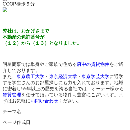
COOP徒歩５分
弊社は、おかげさまで
不動産の免許番号が
（１２）から（１３）となりました。
明星商事では単身やご家族で住める
府中の賃貸物件
をご紹
介しております。
また、
東京農工大学
・
東京経済大学
・
東京学芸大学
に通学
する学生さんのお部屋探しにも力を入れております。地域
に密着し55年以上の歴史を誇る当社では、オーナー様から
賃貸管理
を任せて頂いている物件も豊富にございます。ま
ずはお気軽に
お問い合わせ
ください。
テーマ名
ページ作成日