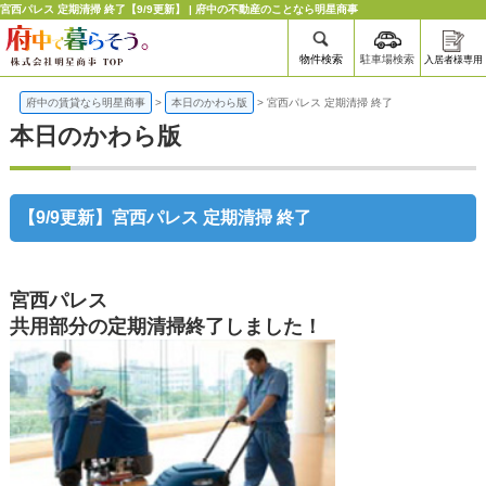
宮西パレス 定期清掃 終了【9/9更新】 | 府中の不動産のことなら明星商事
物件検索
駐車場検索
入居者様専用
府中の賃貸なら明星商事
>
本日のかわら版
>
宮西パレス 定期清掃 終了
本日のかわら版
【9/9更新】宮西パレス 定期清掃 終了
宮西パレス
共用部分の定期清掃終了しました！