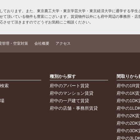
しております。また、東京農工大学・東京学芸大学・東京経済大学に通学する学生さ
せて頂いている物件も豊富にございます。賃貸物件以外にも府中周辺の事務所・店
応させて頂きますのでどうぞお気軽にご相談ください。
貸管理・空室対策
会社概要
アクセス
索
種別から探す
間取りから
件検索
府中のアパート賃貸
府中の1R
件
府中のマンション賃貸
府中の1K賃
車場
府中の一戸建て賃貸
府中の1DK
府中の店舗・事務所賃貸
府中の1LD
府中の2K賃
府中の2DK
府中の3DK
府中の3LD