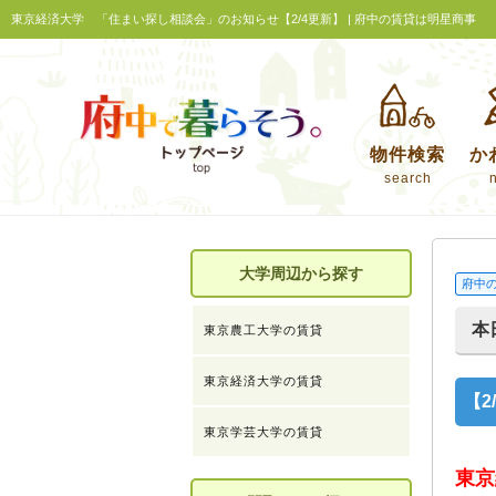
東京経済大学 「住まい探し相談会」のお知らせ【2/4更新】 | 府中の賃貸は明星商事
物件検索
か
search
大学周辺から探す
府中
本
東京農工大学の賃貸
東京経済大学の賃貸
【
東京学芸大学の賃貸
東京