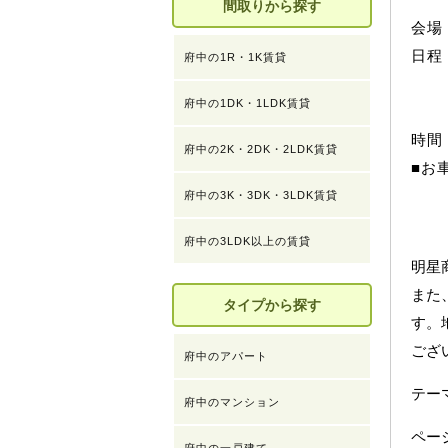
間取りから探す
会場
日程
府中の1R・1K賃貸
府中の1DK・1LDK賃貸
３
時間
府中の2K・2DK・2LDK賃貸
■お
府中の3K・3DK・3LDK賃貸
府中の3LDK以上の賃貸
明星
また
タイプから探す
す。
ござ
府中のアパート
テ
府中のマンション
ペー