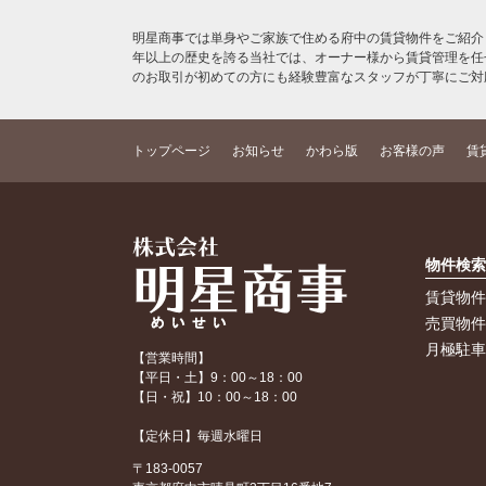
明星商事では単身やご家族で住める府中の賃貸物件をご紹介
年以上の歴史を誇る当社では、オーナー様から賃貸管理を任
のお取引が初めての方にも経験豊富なスタッフが丁寧にご対
トップページ
お知らせ
かわら版
お客様の声
賃
物件検
賃貸物
売買物
月極駐
【営業時間】
【平日・土】9：00～18：00
【日・祝】10：00～18：00
【定休日】毎週水曜日
〒183-0057