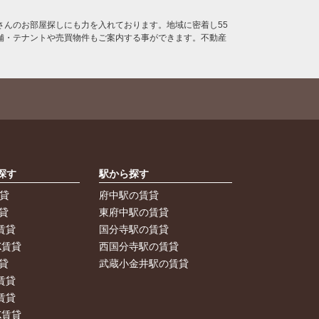
んのお部屋探しにも力を入れております。地域に密着し55
舗・テナントや売買物件もご案内する事ができます。不動産
探す
駅から探す
賃貸
府中駅の賃貸
貸
東府中駅の賃貸
賃貸
国分寺駅の賃貸
K賃貸
西国分寺駅の賃貸
貸
武蔵小金井駅の賃貸
賃貸
賃貸
K賃貸