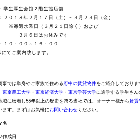
：学生厚生会館２階生協店舗
：２０１８年２月１７日（土）～３月２３日（金）
※毎週水曜日（３月２１日除く）および
月６日はお休みです
：１０：００～１６：００
車にてご案内致します。
商事では単身やご家族で住める
府中の賃貸物件
をご紹介しておりま
、
東京農工大学
・
東京経済大学
・
東京学芸大学
に通学する学生さん
地域に密着し55年以上の歴史を誇る当社では、オーナー様から
賃貸
います。まずはお気軽に
お問い合わせ
ください。
ーマ名
ジ作成日