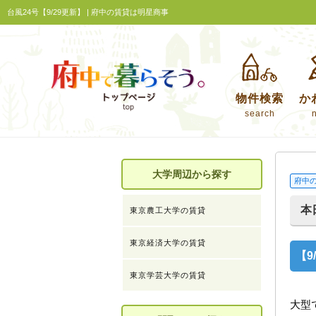
台風24号【9/29更新】 | 府中の賃貸は明星商事
物件検索
か
search
大学周辺から探す
府中
本
東京農工大学の賃貸
東京経済大学の賃貸
【9
東京学芸大学の賃貸
大型