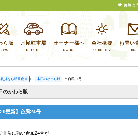
お気に
わら版
月極駐車場
オーナー様へ
会社概要
お問い
news
parking
owner
company
mai
>
の賃貸なら明星商事
>
本日のかわら版
台風24号
日のかわら版
/29更新】台風24号
で非常に強い台風24号が