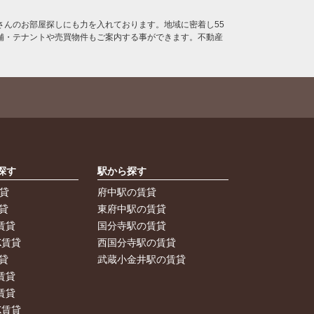
んのお部屋探しにも力を入れております。地域に密着し55
舗・テナントや売買物件もご案内する事ができます。不動産
探す
駅から探す
賃貸
府中駅の賃貸
貸
東府中駅の賃貸
賃貸
国分寺駅の賃貸
K賃貸
西国分寺駅の賃貸
貸
武蔵小金井駅の賃貸
賃貸
賃貸
K賃貸