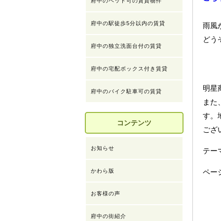
府中のペット可の賃貸物件
府中の駅徒歩5分以内の賃貸
雨風
どう
府中の独立洗面台付の賃貸
府中の宅配ボックス付き賃貸
明星
府中のバイク駐車可の賃貸
また
す。
コンテンツ
ござ
お知らせ
テ
かわら版
ペー
お客様の声
府中の街紹介