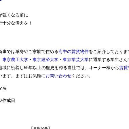
が強くなる前に
ぞ十分な備えを！
商事では単身やご家族で住める
府中の賃貸物件
をご紹介しておりま
、
東京農工大学
・
東京経済大学
・
東京学芸大学
に通学する学生さん
地域に密着し55年以上の歴史を誇る当社では、オーナー様から
賃貸
います。まずはお気軽に
お問い合わせ
ください。
ーマ名
ジ作成日
【最新記事】