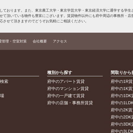
しております。また、東京農工大学・東京学芸大学・東京経済大学に通学する学生さ
せて頂いている物件も豊富にございます。賃貸物件以外にも府中周辺の事務所・店
応させて頂きますのでどうぞお気軽にご相談ください。
貸管理・空室対策
会社概要
アクセス
索
種別から探す
間取りから
件検索
府中のアパート賃貸
府中の1R
件
府中のマンション賃貸
府中の1K賃
車場
府中の一戸建て賃貸
府中の1DK
府中の店舗・事務所賃貸
府中の1LD
府中の2K賃
府中の2DK
府中の3DK
府中の3LD