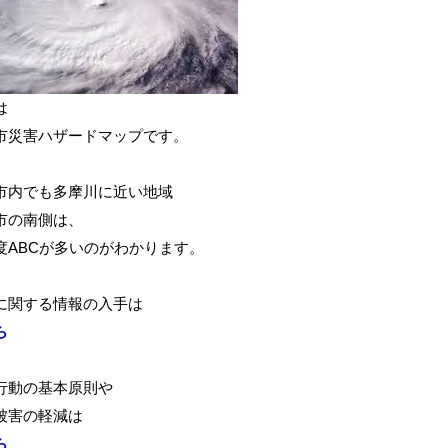
は
市災害ハザードマップです。
市内でも多摩川に近い地域
市の南側は、
度ABCが多いのがわかります。
に関する情報の入手は
ら
行動の基本原則や
被害の軽減は
ら