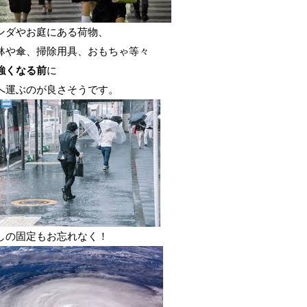
ンダやお庭にある荷物、
鉢や傘、掃除用具、おもちゃ等々
強くなる前
に
へ運ぶのが良さそうです。
しの固定もお忘れなく！