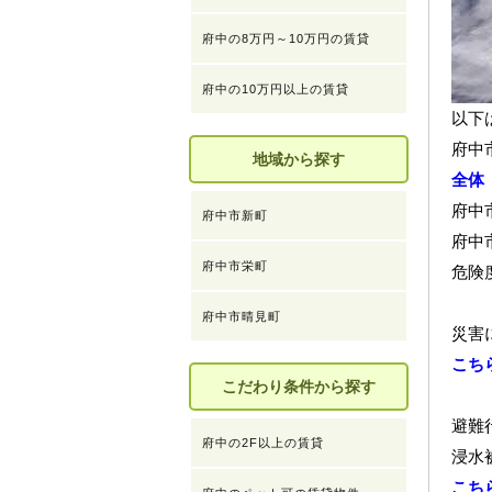
府中の8万円～10万円の賃貸
府中の10万円以上の賃貸
以下
府中
地域から探す
全体
府中
府中市新町
府中
府中市栄町
危険
府中市晴見町
災害
こち
こだわり条件から探す
避難
府中の2F以上の賃貸
浸水
こち