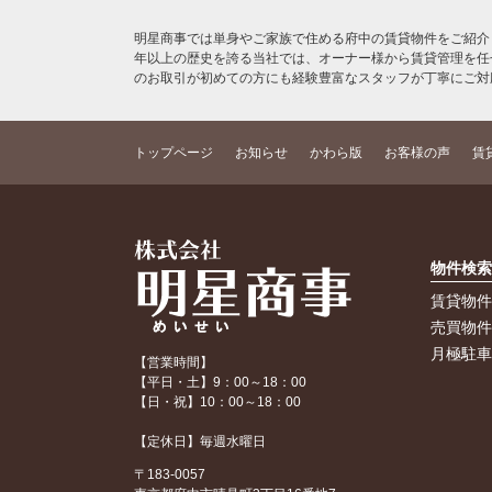
明星商事では単身やご家族で住める府中の賃貸物件をご紹介
年以上の歴史を誇る当社では、オーナー様から賃貸管理を任
のお取引が初めての方にも経験豊富なスタッフが丁寧にご対
トップページ
お知らせ
かわら版
お客様の声
賃
物件検
賃貸物
売買物
月極駐
【営業時間】
【平日・土】9：00～18：00
【日・祝】10：00～18：00
【定休日】毎週水曜日
〒183-0057