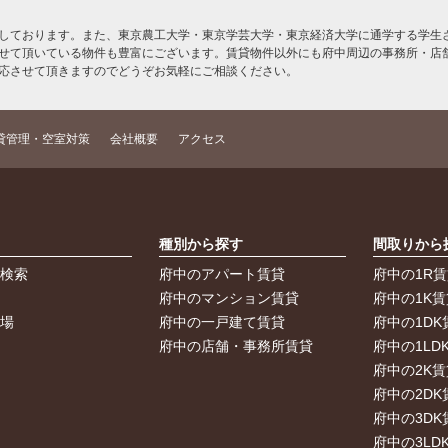
しております。また、東京農工大学・東京学芸大学・東京経済大学に通学する学生さ
せて頂いている物件も豊富にございます。賃貸物件以外にも府中周辺の事務所・店
応させて頂きますのでどうぞお気軽にご相談ください。
貸管理・空室対策
会社概要
アクセス
索
種別から探す
間取りから
件検索
府中のアパート賃貸
府中の1R
件
府中のマンション賃貸
府中の1K賃
車場
府中の一戸建て賃貸
府中の1DK
府中の店舗・事務所賃貸
府中の1LD
府中の2K賃
府中の2DK
府中の3DK
府中の3LD