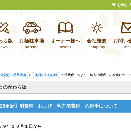
お気に
わら版
月極駐車場
オーナー様へ
会社概要
お問い
news
parking
owner
company
mai
>
の賃貸なら明星商事
>
本日のかわら版
消費税 および 地方消費税 の税率につい
日のかわら版
9/28更新】消費税 および 地方消費税 の税率について
１９年１０月１日から