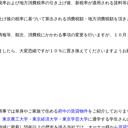
税率および地方消費税率の引き上げ後、新税率が適用される賃料等
上げ後の税率に基づいて算出される消費税額・地方消費税額を頂き
情報等、順次、消費税にかかわる事項の変更を行いますが、１０月
ましたら、大変恐縮ですが１０％に置き換えてくださいますようお
商事では単身やご家族で住める
府中の賃貸物件
をご紹介しておりま
、
東京農工大学
・
東京経済大学
・
東京学芸大学
に通学する学生さん
地域に密着し55年以上の歴史を誇る当社では、オーナー様から
賃貸