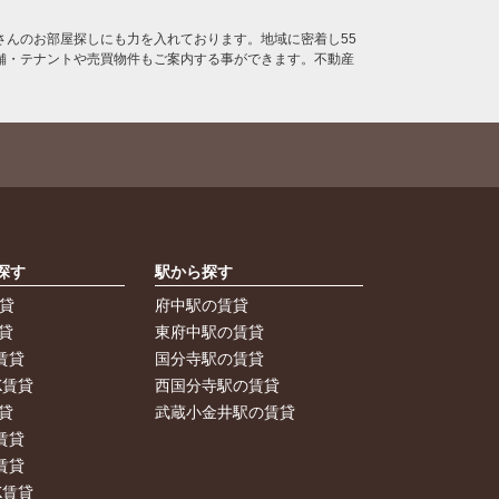
んのお部屋探しにも力を入れております。地域に密着し55
舗・テナントや売買物件もご案内する事ができます。不動産
探す
駅から探す
賃貸
府中駅の賃貸
貸
東府中駅の賃貸
賃貸
国分寺駅の賃貸
K賃貸
西国分寺駅の賃貸
貸
武蔵小金井駅の賃貸
賃貸
賃貸
K賃貸