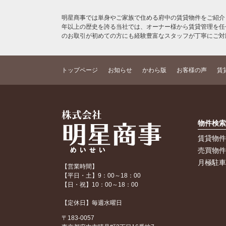
明星商事では単身やご家族で住める府中の賃貸物件をご紹介
年以上の歴史を誇る当社では、オーナー様から賃貸管理を任
のお取引が初めての方にも経験豊富なスタッフが丁寧にご対
トップページ
お知らせ
かわら版
お客様の声
賃
物件検
賃貸物
売買物
月極駐
【営業時間】
【平日・土】9：00～18：00
【日・祝】10：00～18：00
【定休日】毎週水曜日
〒183-0057