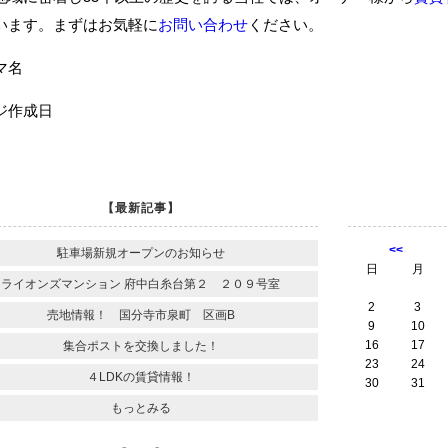
います。まずはお気軽に
お問い合わせ
ください。
ーマ名
ジ作成日
【最新記事】
<<
駐車場新規オープンのお知らせ
日
月
ライオンズマンション 府中白糸台第２ ２０９号室
2
3
売地情報！ 国分寺市泉町 区画B
9
10
16
17
集合ポストを交換しました！
23
24
４LDKの賃貸情報！
30
31
もっとみる