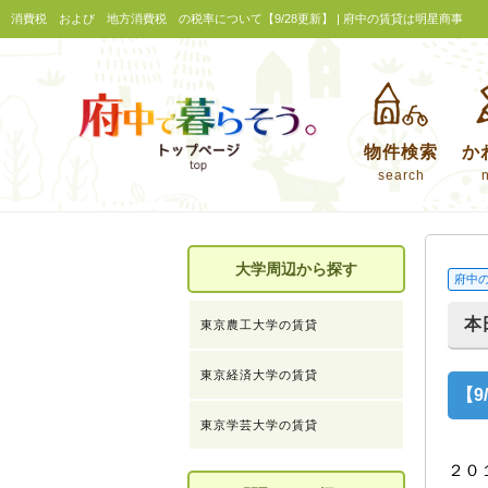
消費税 および 地方消費税 の税率について【9/28更新】 | 府中の賃貸は明星商事
物件検索
か
search
大学周辺から探す
府中
本
東京農工大学の賃貸
東京経済大学の賃貸
【
東京学芸大学の賃貸
２０