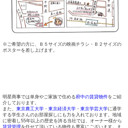
※ご希望の方に、Ｂ５サイズの映画チラシ・Ｂ２サイズの
ポスターを差し上げます。
明星商事では単身やご家族で住める
府中の賃貸物件
をご紹
介しております。
また、
東京農工大学
・
東京経済大学
・
東京学芸大学
に通学
する学生さんのお部屋探しにも力を入れております。地域
に密着し55年以上の歴史を誇る当社では、オーナー様から
賃貸管理
を任せて頂いている物件も豊富にございます。ま