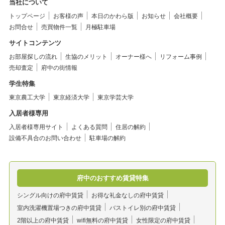
当社について
トップページ
お客様の声
本日のかわら版
お知らせ
会社概要
お問合せ
売買物件一覧
月極駐車場
サイトコンテンツ
お部屋探しの流れ
生協のメリット
オーナー様へ
リフォーム事例
売却査定
府中の街情報
学生特集
東京農工大学
東京経済大学
東京学芸大学
入居者様専用
入居者様専用サイト
よくある質問
住居の解約
設備不具合のお問い合わせ
駐車場の解約
府中のおすすめ賃貸特集
シングル向けの府中賃貸
お得な礼金なしの府中賃貸
室内洗濯機置場つきの府中賃貸
バストイレ別の府中賃貸
2階以上の府中賃貸
wifi無料の府中賃貸
女性限定の府中賃貸