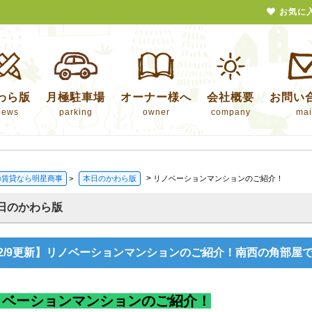
お気に
わら版
月極駐車場
オーナー様へ
会社概要
お問い
news
parking
owner
company
mai
>
の賃貸なら明星商事
>
本日のかわら版
リノベーションマンションのご紹介！
日のかわら版
12/9更新】リノベーションマンションのご紹介！南西の角部屋
ノベーションマンションのご紹介！