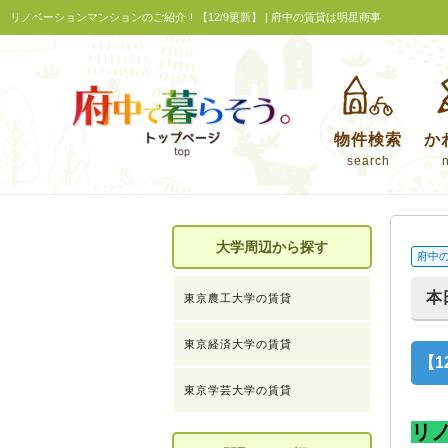
リノベーションマンションのご紹介！【12/9更新】 | 府中の賃貸は明星商事
物件検索
か
search
大学周辺から探す
府中
本
東京農工大学の賃貸
東京経済大学の賃貸
【
東京学芸大学の賃貸
リ