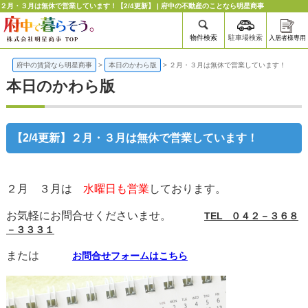
２月・３月は無休で営業しています！【2/4更新】 | 府中の不動産のことなら明星商事
物件検索
駐車場検索
入居者様専用
府中の賃貸なら明星商事
>
本日のかわら版
>
２月・３月は無休で営業しています！
本日のかわら版
【2/4更新】２月・３月は無休で営業しています！
２月 ３月は
水曜日も営業
しております。
お気軽にお問合せくださいませ。
TEL ０４２－３６８
－３３３１
または
お問合せフォームはこちら