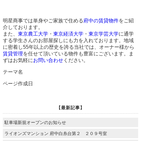
明星商事では単身やご家族で住める
府中の賃貸物件
をご紹
介しております。
また、
東京農工大学
・
東京経済大学
・
東京学芸大学
に通学
する学生さんのお部屋探しにも力を入れております。地域
に密着し55年以上の歴史を誇る当社では、オーナー様から
賃貸管理
を任せて頂いている物件も豊富にございます。ま
ずはお気軽に
お問い合わせ
ください。
テーマ名
ページ作成日
【最新記事】
駐車場新規オープンのお知らせ
ライオンズマンション 府中白糸台第２ ２０９号室