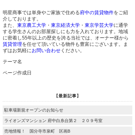
明星商事では単身やご家族で住める
府中の賃貸物件
をご紹
介しております。
また、
東京農工大学
・
東京経済大学
・
東京学芸大学
に通学
する学生さんのお部屋探しにも力を入れております。地域
に密着し55年以上の歴史を誇る当社では、オーナー様から
賃貸管理
を任せて頂いている物件も豊富にございます。ま
ずはお気軽に
お問い合わせ
ください。
テーマ名
ページ作成日
【最新記事】
駐車場新規オープンのお知らせ
ライオンズマンション 府中白糸台第２ ２０９号室
売地情報！ 国分寺市泉町 区画B