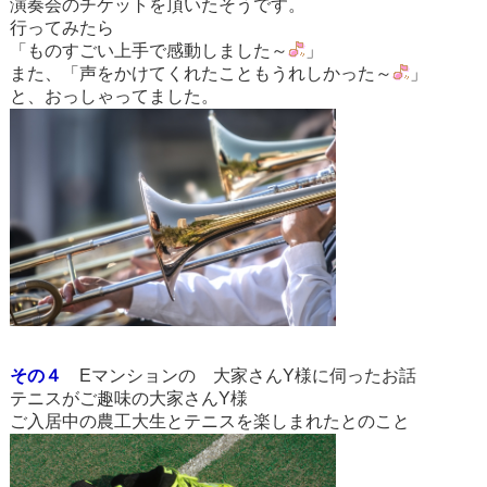
演奏会のチケットを頂いたそうです。
行ってみたら
「ものすごい上手で感動しました～
」
また、「声をかけてくれたこともうれしかった～
」
と、おっしゃってました。
その４
E
マンションの
大家さんY様に伺ったお話
テニスがご趣味の大家さんY様
ご入居中の農工大生とテニスを楽しまれたとのこと