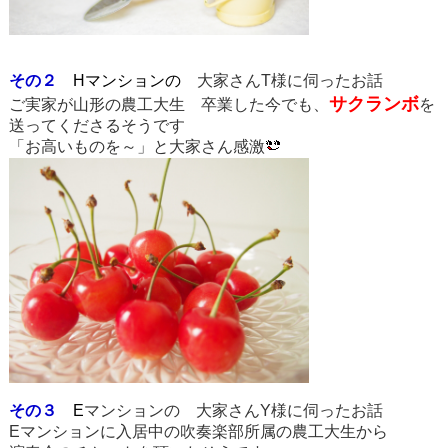
その２
Hマンションの
大家さんT様に伺ったお話
サクランボ
ご実家が山形の農工大生 卒業した今でも、
を
送ってくださるそうです
「お高いものを～」と大家さん感激
その３
E
マンションの
大家さんY様に伺ったお話
Eマンションに入居中の吹奏楽部所属の農工大生から