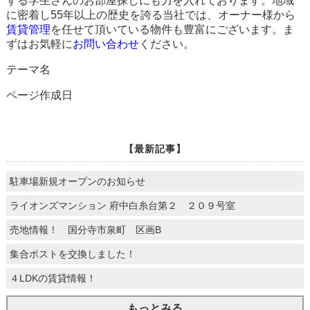
する学生さんのお部屋探しにも力を入れております。地域
に密着し55年以上の歴史を誇る当社では、オーナー様から
賃貸管理
を任せて頂いている物件も豊富にございます。ま
ずはお気軽に
お問い合わせ
ください。
テーマ名
ページ作成日
【最新記事】
駐車場新規オープンのお知らせ
ライオンズマンション 府中白糸台第２ ２０９号室
売地情報！ 国分寺市泉町 区画B
集合ポストを交換しました！
４LDKの賃貸情報！
もっとみる