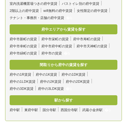
室内洗濯機置場つきの府中賃貸
バストイレ別の府中賃貸
2階以上の府中賃貸
wifi無料の府中賃貸
女性限定の府中賃貸
テナント・事務所・店舗の府中賃貸
府中エリアから賃貸を探す
府中市新町の賃貸
府中市栄町の賃貸
府中市寿町の賃貸
府中市幸町の賃貸
府中市府中町の賃貸
府中市天神町の賃貸
府中市緑町の賃貸
府中市の賃貸
間取りから府中の賃貸を探す
府中の1R賃貸
府中の1K賃貸
府中の1DK賃貸
府中の1LDK賃貸
府中の2K賃貸
府中の2DK賃貸
府中の3DK賃貸
府中の3LDK賃貸
駅から探す
府中駅
東府中駅
国分寺駅
西国分寺駅
武蔵小金井駅