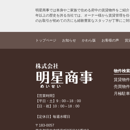
明星商事では単身やご家族で住める府中の賃貸物件をご紹介
年以上の歴史を誇る当社では、オーナー様から賃貸管理を任
のお取引が初めての方にも経験豊富なスタッフが丁寧にご対
トップページ
お知らせ
かわら版
お客様の声
賃
物件検
賃貸物
売買物
月極駐
【営業時間】
【平日・土】9：00～18：00
【日・祝】10：00～18：00
【定休日】毎週水曜日
〒183-0057