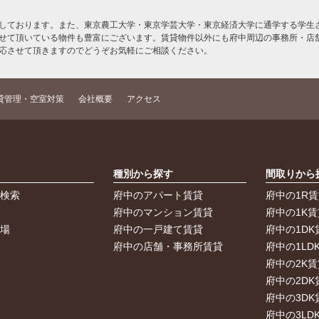
しております。また、東京農工大学・東京学芸大学・東京経済大学に通学する学生さ
せて頂いている物件も豊富にございます。賃貸物件以外にも府中周辺の事務所・店
応させて頂きますのでどうぞお気軽にご相談ください。
貸管理・空室対策
会社概要
アクセス
索
種別から探す
間取りから
件検索
府中のアパート賃貸
府中の1R
件
府中のマンション賃貸
府中の1K賃
車場
府中の一戸建て賃貸
府中の1DK
府中の店舗・事務所賃貸
府中の1LD
府中の2K賃
府中の2DK
府中の3DK
府中の3LD