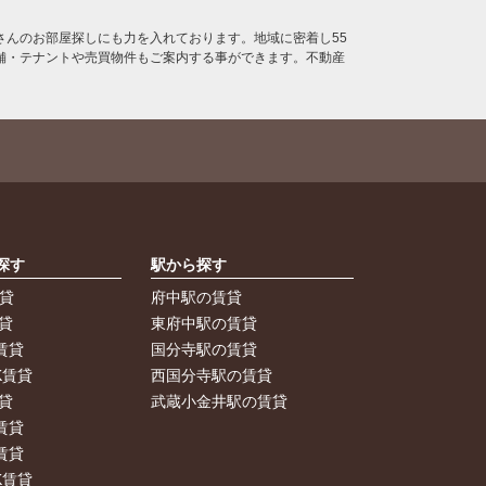
んのお部屋探しにも力を入れております。地域に密着し55
舗・テナントや売買物件もご案内する事ができます。不動産
探す
駅から探す
賃貸
府中駅の賃貸
貸
東府中駅の賃貸
賃貸
国分寺駅の賃貸
K賃貸
西国分寺駅の賃貸
貸
武蔵小金井駅の賃貸
賃貸
賃貸
K賃貸