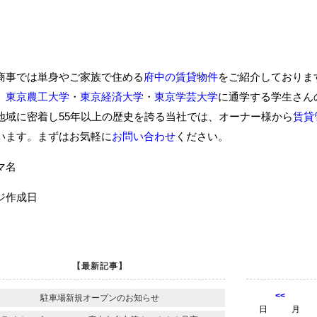
商事では単身やご家族で住める
府中の賃貸物件
をご紹介しておりま
、
東京農工大学
・
東京経済大学
・
東京学芸大学
に通学する学生さん
地域に密着し55年以上の歴史を誇る当社では、オーナー様から
賃貸
います。まずはお気軽に
お問い合わせ
ください。
ーマ名
ジ作成日
【最新記事】
<<
駐車場新規オープンのお知らせ
日
月