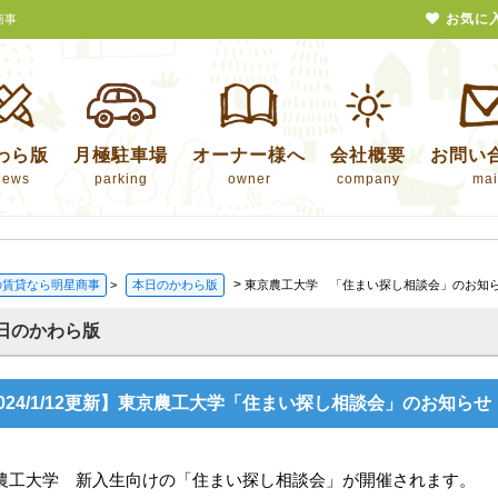
お気に
商事
わら版
月極駐車場
オーナー様へ
会社概要
お問い
news
parking
owner
company
mai
>
の賃貸なら明星商事
>
本日のかわら版
東京農工大学 「住まい探し相談会」のお知
日のかわら版
024/1/12更新】東京農工大学「住まい探し相談会」のお知らせ
農工大学 新入生向けの「住まい探し相談会」が開催されます。