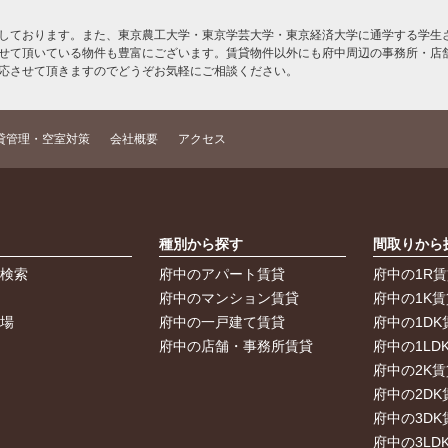
しております。また、東京農工大学・東京学芸大学・東京経済大学に通学する学生さ
せて頂いている物件も豊富にございます。賃貸物件以外にも府中周辺の事務所・店
応させて頂きますのでどうぞお気軽にご相談ください。
貸管理・空室対策
会社概要
アクセス
索
種別から探す
間取りから
件検索
府中のアパート賃貸
府中の1R
件
府中のマンション賃貸
府中の1K賃
車場
府中の一戸建て賃貸
府中の1DK
府中の店舗・事務所賃貸
府中の1LD
府中の2K賃
府中の2DK
府中の3DK
府中の3LD