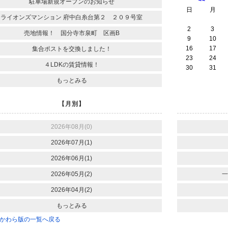
駐車場新規オープンのお知らせ
日
月
ライオンズマンション 府中白糸台第２ ２０９号室
2
3
売地情報！ 国分寺市泉町 区画B
9
10
16
17
集合ポストを交換しました！
23
24
４LDKの賃貸情報！
30
31
もっとみる
【月別】
2026年08月(0)
2026年07月(1)
2026年06月(1)
2026年05月(2)
一
2026年04月(2)
もっとみる
かわら版の一覧へ戻る