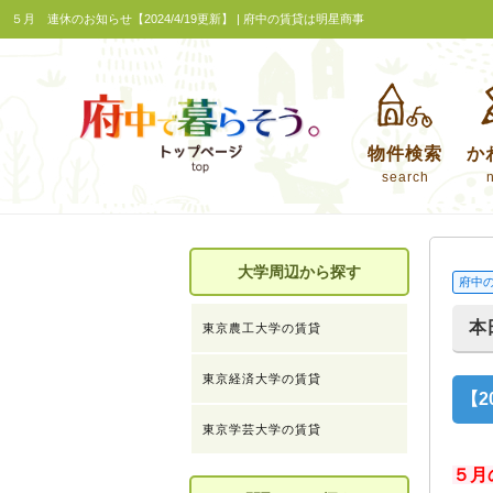
５月 連休のお知らせ【2024/4/19更新】 | 府中の賃貸は明星商事
物件検索
か
search
大学周辺から探す
府中
本
東京農工大学の賃貸
東京経済大学の賃貸
【2
東京学芸大学の賃貸
５月