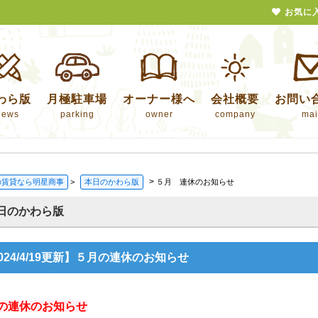
お気に
わら版
月極駐車場
オーナー様へ
会社概要
お問い
news
parking
owner
company
mai
>
の賃貸なら明星商事
>
本日のかわら版
５月 連休のお知らせ
日のかわら版
024/4/19更新】５月の連休のお知らせ
の連休のお知らせ