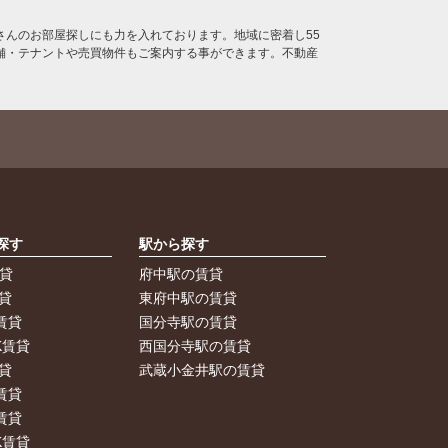
んのお部屋探しにも力を入れております。地域に密着し55
舗・テナントや売買物件もご案内する事ができます。不動産
探す
駅から探す
賃貸
府中駅の賃貸
貸
東府中駅の賃貸
賃貸
国分寺駅の賃貸
K賃貸
西国分寺駅の賃貸
貸
武蔵小金井駅の賃貸
賃貸
賃貸
K賃貸