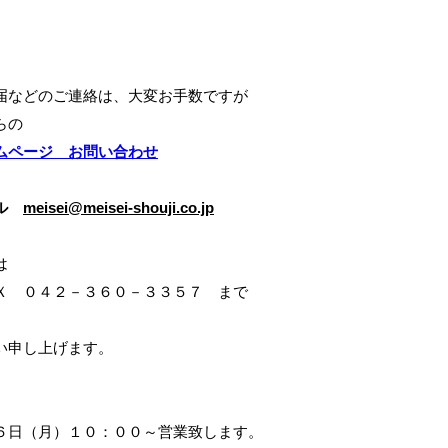
届などのご連絡は、大変お手数ですが
らの
ムページ お問い合わせ
ール
meisei@meisei-shouji.co.jp
は
Ｘ ０４２－３６０－３３５７ まで
い申し上げます。
６日（月）１０：００～営業致します。