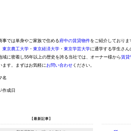
商事では単身やご家族で住める
府中の賃貸物件
をご紹介しておりま
、
東京農工大学
・
東京経済大学
・
東京学芸大学
に通学する学生さん
地域に密着し55年以上の歴史を誇る当社では、オーナー様から
賃貸
います。まずはお気軽に
お問い合わせ
ください。
ーマ名
ジ作成日
【最新記事】
<<