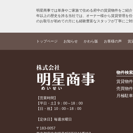
明星商事では単身やご家族で住める府中の賃貸物件をご紹介
年以上の歴史を誇る当社では、オーナー様から賃貸管理を任
のお取引が初めての方にも経験豊富なスタッフが丁寧にご対
トップページ
お知らせ
かわら版
お客様の声
賃
物件検
賃貸物
売買物
月極駐
【営業時間】
【平日・土】9：00～18：00
【日・祝】10：00～18：00
【定休日】毎週水曜日
〒183-0057