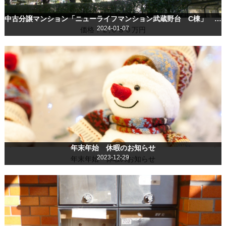
中古分譲マンション「ニューライフマンション武蔵野台 C棟」 ３ＬＤＫ ２,０８０万円 公開中（３６０°パノラマ画像あります）
2024-01-07
価格：２,０８０万円
年末年始 休暇のお知らせ
2023-12-29
年末年始 休暇のお知らせ