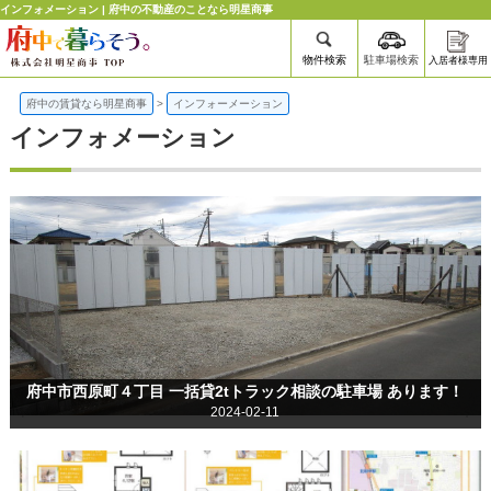
インフォメーション | 府中の不動産のことなら明星商事
物件検索
駐車場検索
入居者様専用
府中の賃貸なら明星商事
>
インフォーメーション
インフォメーション
府中市西原町４丁目 一括貸2tトラック相談の駐車場 あります！
2024-02-11