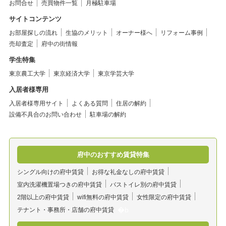
お問合せ
売買物件一覧
月極駐車場
サイトコンテンツ
お部屋探しの流れ
生協のメリット
オーナー様へ
リフォーム事例
売却査定
府中の街情報
学生特集
東京農工大学
東京経済大学
東京学芸大学
入居者様専用
入居者様専用サイト
よくある質問
住居の解約
設備不具合のお問い合わせ
駐車場の解約
府中のおすすめ賃貸特集
シングル向けの府中賃貸
お得な礼金なしの府中賃貸
室内洗濯機置場つきの府中賃貸
バストイレ別の府中賃貸
2階以上の府中賃貸
wifi無料の府中賃貸
女性限定の府中賃貸
テナント・事務所・店舗の府中賃貸