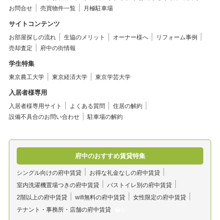
お問合せ
売買物件一覧
月極駐車場
サイトコンテンツ
お部屋探しの流れ
生協のメリット
オーナー様へ
リフォーム事例
売却査定
府中の街情報
学生特集
東京農工大学
東京経済大学
東京学芸大学
入居者様専用
入居者様専用サイト
よくある質問
住居の解約
設備不具合のお問い合わせ
駐車場の解約
府中のおすすめ賃貸特集
シングル向けの府中賃貸
お得な礼金なしの府中賃貸
室内洗濯機置場つきの府中賃貸
バストイレ別の府中賃貸
2階以上の府中賃貸
wifi無料の府中賃貸
女性限定の府中賃貸
テナント・事務所・店舗の府中賃貸