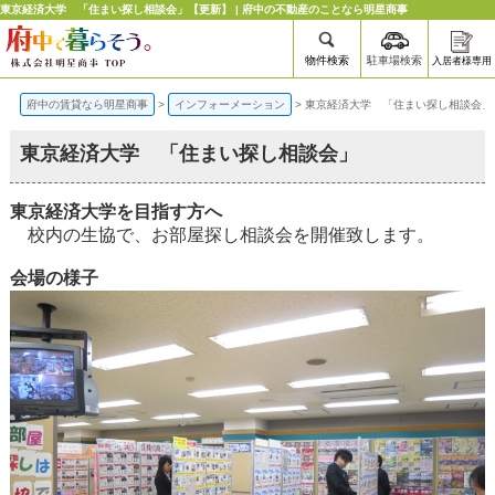
東京経済大学 「住まい探し相談会」【更新】 | 府中の不動産のことなら明星商事
物件検索
駐車場検索
入居者様専用
府中の賃貸なら明星商事
>
インフォーメーション
>
東京経済大学 「住まい探し相談会」
東京経済大学 「住まい探し相談会」
東京経済大学を目指す方へ
校内の生協で、お部屋探し相談会を開催致します。
会場の様子