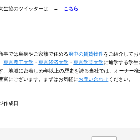
大生協のツイッターは →
こちら
商事では単身やご家族で住める
府中の賃貸物件
をご紹介してお
、
東京農工大学
・
東京経済大学
・
東京学芸大学
に通学する学生
す。地域に密着し55年以上の歴史を誇る当社では、オーナー様
豊富にございます。まずはお気軽に
お問い合わせ
ください。
ージ作成日