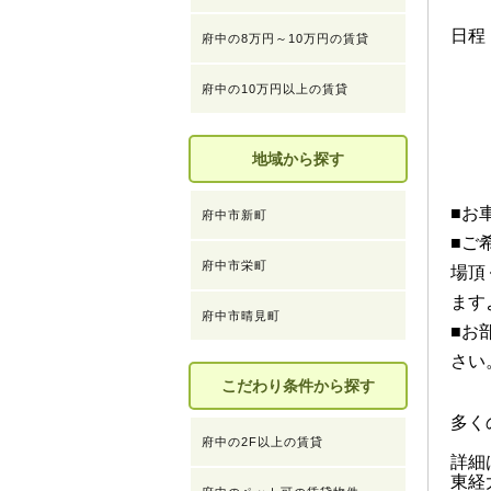
日程
府中の8万円～10万円の賃貸
２
府中の10万円以上の賃貸
２
２
地域から探す
（
■お
府中市新町
■ご
府中市栄町
場頂
ます
府中市晴見町
■お
さい
こだわり条件から探す
多く
府中の2F以上の賃貸
詳細
東経