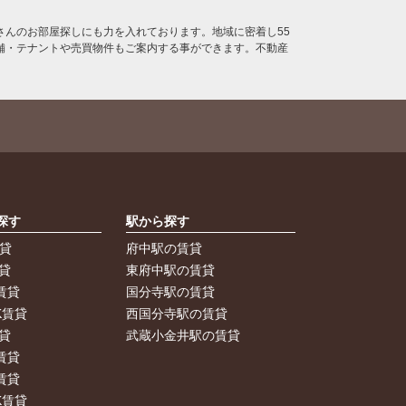
んのお部屋探しにも力を入れております。地域に密着し55
舗・テナントや売買物件もご案内する事ができます。不動産
探す
駅から探す
賃貸
府中駅の賃貸
貸
東府中駅の賃貸
賃貸
国分寺駅の賃貸
K賃貸
西国分寺駅の賃貸
貸
武蔵小金井駅の賃貸
賃貸
賃貸
K賃貸