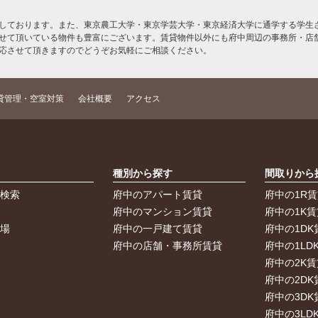
しております。また、東京農工大学・東京学芸大学・東京経済大学に通学する学生さ
せて頂いている物件も豊富にございます。賃貸物件以外にも府中周辺の事務所・店
応させて頂きますのでどうぞお気軽にご相談ください。
貸管理・空室対策
会社概要
アクセス
索
種別から探す
間取りから
件検索
府中のアパート賃貸
府中の1R
件
府中のマンション賃貸
府中の1K賃
車場
府中の一戸建て賃貸
府中の1DK
府中の店舗・事務所賃貸
府中の1LD
府中の2K賃
府中の2DK
府中の3DK
府中の3LD