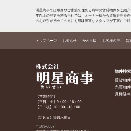
明星商事では単身やご家族で住める府中の賃貸物件をご紹介
年以上の歴史を誇る当社では、オーナー様から賃貸管理を任
のお取引が初めての方にも経験豊富なスタッフが丁寧にご対
トップページ
お知らせ
かわら版
お客様の声
賃
物件検
賃貸物
売買物
月極駐
【営業時間】
【平日・土】9：00～18：00
【日・祝】10：00～18：00
【定休日】毎週水曜日
〒183-0057