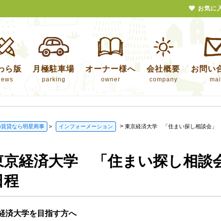
お気に
わら版
月極駐車場
オーナー様へ
会社概要
お問い
news
parking
owner
company
mai
>
の賃貸なら明星商事
>
インフォーメーション
東京経済大学 「住まい探し相談会」
東京経済大学 「住まい探し相談
日程
経済大学を目指す方へ