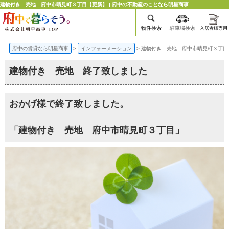
建物付き 売地 府中市晴見町３丁目【更新】 | 府中の不動産のことなら明星商事
物件検索
駐車場検索
入居者様専用
府中の賃貸なら明星商事
>
インフォーメーション
>
建物付き 売地 府中市晴見町３丁目
建物付き 売地 終了致しました
おかげ様で終了致しました。
「建物付き 売地 府中市晴見町３丁目」