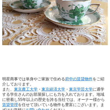
明星商事では単身やご家族で住める
府中の賃貸物件
をご紹
介しております。
また、
東京農工大学
・
東京経済大学
・
東京学芸大学
に通学
する学生さんのお部屋探しにも力を入れております。地域
に密着し55年以上の歴史を誇る当社では、オーナー様から
賃貸管理
を任せて頂いている物件も豊富にございます。ま
ずはお気軽に
お問い合わせ
ください。