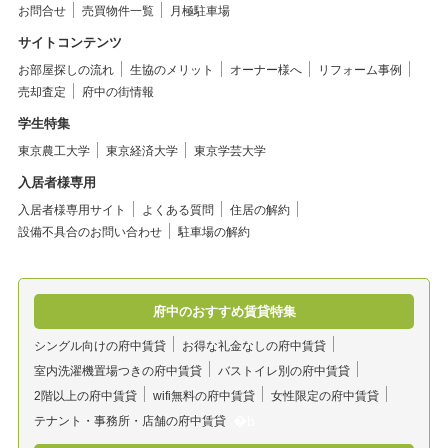
お問合せ
売買物件一覧
月極駐車場
サイトコンテンツ
お部屋探しの流れ
生協のメリット
オーナー様へ
リフォーム事例
売却査定
府中の街情報
学生特集
東京農工大学
東京経済大学
東京学芸大学
入居者様専用
入居者様専用サイト
よくある質問
住居の解約
設備不具合のお問い合わせ
駐車場の解約
府中のおすすめ賃貸特集
シングル向けの府中賃貸
お得な礼金なしの府中賃貸
室内洗濯機置場つきの府中賃貸
バストイレ別の府中賃貸
2階以上の府中賃貸
wifi無料の府中賃貸
女性限定の府中賃貸
テナント・事務所・店舗の府中賃貸