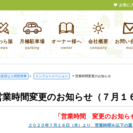
お気に
わら版
月極駐車場
オーナー様へ
会社概要
お問い
news
parking
owner
company
mai
>
の賃貸なら明星商事
>
インフォーメーション
営業時間変更のお知らせ
営業時間変更のお知らせ（７月１
「営業時間 変更のお知ら
２０２０年７月１６日（木）より 営業時間を以下の通