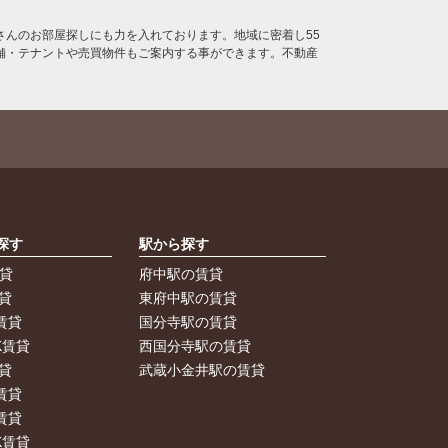
んのお部屋探しにも力を入れております。地域に密着し55
舗・テナントや売買物件もご案内する事ができます。不動産
探す
駅から探す
賃貸
府中駅の賃貸
貸
東府中駅の賃貸
賃貸
国分寺駅の賃貸
K賃貸
西国分寺駅の賃貸
貸
武蔵小金井駅の賃貸
賃貸
賃貸
K賃貸