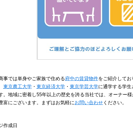
商事では単身やご家族で住める
府中の賃貸物件
をご紹介してお
、
東京農工大学
・
東京経済大学
・
東京学芸大学
に通学する学生
す。地域に密着し55年以上の歴史を誇る当社では、オーナー様
豊富にございます。まずはお気軽に
お問い合わせ
ください。
ージ作成日