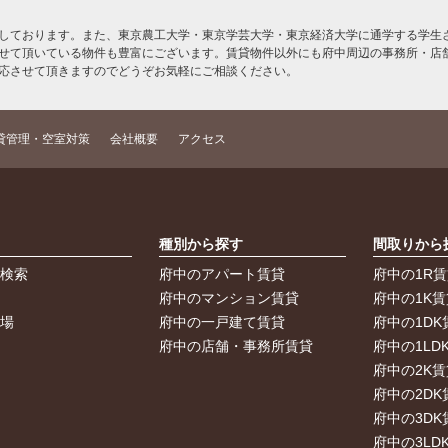
しております。また、東京農工大学・東京学芸大学・東京経済大学に通学する学生さ
せて頂いている物件も豊富にございます。賃貸物件以外にも府中周辺の事務所・店
応させて頂きますのでどうぞお気軽にご相談ください。
貸管理・空室対策
会社概要
アクセス
索
種別から探す
間取りから
件検索
府中のアパート賃貸
府中の1R
件
府中のマンション賃貸
府中の1K賃
車場
府中の一戸建て賃貸
府中の1DK
府中の店舗・事務所賃貸
府中の1LD
府中の2K賃
府中の2DK
府中の3DK
府中の3LD