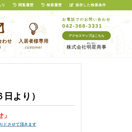
入り
閲覧履歴
検索履歴
保存した検索条件
お電話でのお問い合わせ
042-368-3331
アクセスマップはこちら
合わせ
入居者様専用
株式会社
明星商事
l
customer
６日より）
せ」
りとさせて頂きます