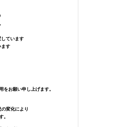
０
０
。
置しています
います
用をお願い申し上げます。
況の変化により
す。