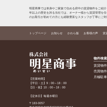
明星商事では単身やご家族で住める府中の賃貸物件をご紹介
年以上の歴史を誇る当社では、オーナー様から賃貸管理を任
のお取引が初めての方にも経験豊富なスタッフが丁寧にご対
トップページ
お知らせ
かわら版
お客様の声
賃
物件検
賃貸物
売買物
月極駐
【営業時間】
【平日・土】9：00～18：00
【日・祝】10：00～18：00
【定休日】毎週水曜日
〒183-0057