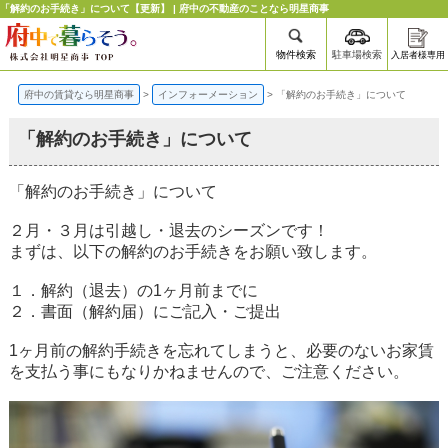
「解約のお手続き」について【更新】 | 府中の不動産のことなら明星商事
物件検索
駐車場検索
入居者様専用
府中の賃貸なら明星商事
>
インフォーメーション
>
「解約のお手続き」について
「解約のお手続き」について
「解約のお手続き」について
２月・３月は引越し・退去のシーズンです！
まずは、以下の解約のお手続きをお願い致します。
１．解約（退去）の1ヶ月前までに
２．書面（解約届）にご記入・ご提出
1ヶ月前の解約手続きを忘れてしまうと、必要のないお家賃
を支払う事にもなりかねませんので、ご注意ください。