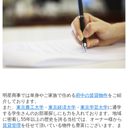
明星商事では単身やご家族で住める
府中の賃貸物件
をご紹
介しております。
また、
東京農工大学
・
東京経済大学
・
東京学芸大学
に通学
する学生さんのお部屋探しにも力を入れております。地域
に密着し55年以上の歴史を誇る当社では、オーナー様から
賃貸管理
を任せて頂いている物件も豊富にございます。ま