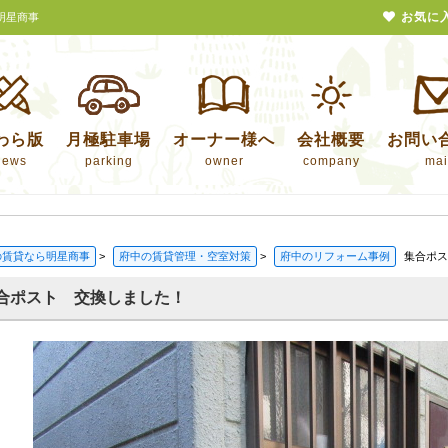
お気に
明星商事
わら版
月極駐車場
オーナー様へ
会社概要
お問い
news
parking
owner
company
mai
の賃貸なら明星商事
>
府中の賃貸管理・空室対策
>
府中のリフォーム事例
集合ポス
合ポスト 交換しました！