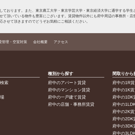
しております。また、東京農工大学・東京学芸大学・東京経済大学に通学する学生さ
せて頂いている物件も豊富にございます。賃貸物件以外にも府中周辺の事務所・店
応させて頂きますのでどうぞお気軽にご相談ください。
貸管理・空室対策
会社概要
アクセス
索
種別から探す
間取りから
件検索
府中のアパート賃貸
府中の1R
件
府中のマンション賃貸
府中の1K賃
車場
府中の一戸建て賃貸
府中の1DK
府中の店舗・事務所賃貸
府中の1LD
府中の2K賃
府中の2DK
府中の3DK
府中の3LD