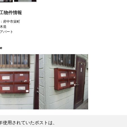
工物件情報
：府中市栄町
木造
アパート
re
年使用されていたポストは、