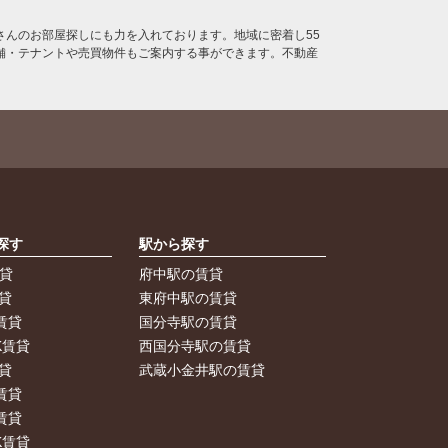
んのお部屋探しにも力を入れております。地域に密着し55
舗・テナントや売買物件もご案内する事ができます。不動産
探す
駅から探す
賃貸
府中駅の賃貸
貸
東府中駅の賃貸
賃貸
国分寺駅の賃貸
K賃貸
西国分寺駅の賃貸
貸
武蔵小金井駅の賃貸
賃貸
賃貸
K賃貸