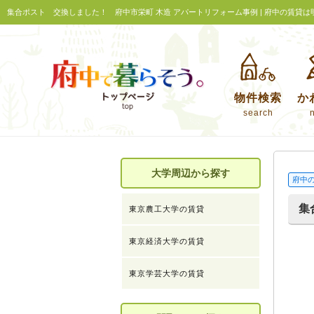
集合ポスト 交換しました！ 府中市栄町 木造 アパートリフォーム事例 | 府中の賃貸は
物件検索
か
search
大学周辺から探す
府中
集
東京農工大学の賃貸
東京経済大学の賃貸
東京学芸大学の賃貸