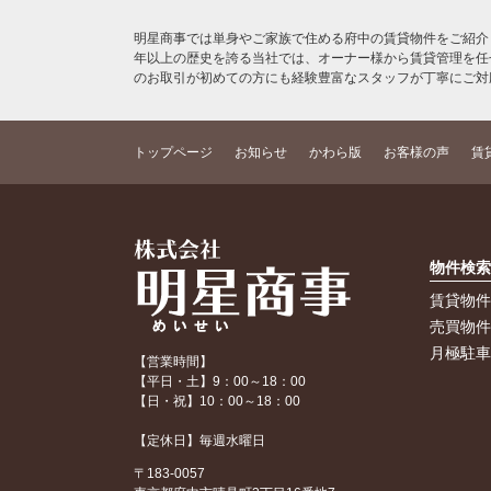
明星商事では単身やご家族で住める府中の賃貸物件をご紹介
年以上の歴史を誇る当社では、オーナー様から賃貸管理を任
のお取引が初めての方にも経験豊富なスタッフが丁寧にご対
トップページ
お知らせ
かわら版
お客様の声
賃
物件検
賃貸物
売買物
月極駐
【営業時間】
【平日・土】9：00～18：00
【日・祝】10：00～18：00
【定休日】毎週水曜日
〒183-0057