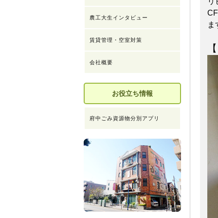
リ
C
農工大生インタビュー
ま
賃貸管理・空室対策
【
会社概要
お役立ち情報
府中ごみ資源物分別アプリ