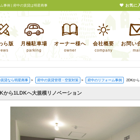
お気に
ーム事例 | 府中の賃貸は明星商事
わら版
月極駐車場
オーナー様へ
会社概要
お問い
news
parking
owner
company
mai
の賃貸なら明星商事
>
府中の賃貸管理・空室対策
>
府中のリフォーム事例
2DKか
DKから1LDKへ大規模リノベーション