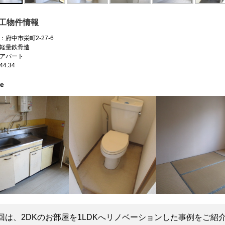
工物件情報
：府中市栄町2-27-6
軽量鉄骨造
アパート
4.34
re
回は、2DKのお部屋を1LDKへリノベーションした事例をご紹