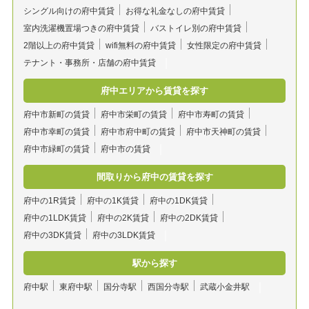
シングル向けの府中賃貸
お得な礼金なしの府中賃貸
室内洗濯機置場つきの府中賃貸
バストイレ別の府中賃貸
2階以上の府中賃貸
wifi無料の府中賃貸
女性限定の府中賃貸
テナント・事務所・店舗の府中賃貸
府中エリアから賃貸を探す
府中市新町の賃貸
府中市栄町の賃貸
府中市寿町の賃貸
府中市幸町の賃貸
府中市府中町の賃貸
府中市天神町の賃貸
府中市緑町の賃貸
府中市の賃貸
間取りから府中の賃貸を探す
府中の1R賃貸
府中の1K賃貸
府中の1DK賃貸
府中の1LDK賃貸
府中の2K賃貸
府中の2DK賃貸
府中の3DK賃貸
府中の3LDK賃貸
駅から探す
府中駅
東府中駅
国分寺駅
西国分寺駅
武蔵小金井駅