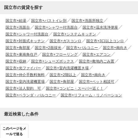
国立市の賃貸を探す
国立市+給湯
国立市+バストイレ別
国立市+洗面所独立
国立市+洗面台
国立市+シャワー付洗面台
国立市+温水洗浄便座
国立市+シャワー付洗面台
国立市+システムキッチン
国立市+対面式キッチン
国立市+ガスコンロ
国立市+3口以上コンロ
国立市+角部屋
国立市+2面採光
国立市+バルコニー
国立市+南向き
国立市+東南角住戸
国立市+フローリング
国立市+エアコン
国立市+収納
国立市+シューズボックス
国立市+敷地内ごみ置
国立市+光ファイバー
国立市+室内洗濯機置き場
国立市+仲介手数料無料
国立市+2階以上
国立市+南向き
国立市+室内洗濯機置場
国立市+角部屋
国立市+ペット相談可
国立市+法人契約 可
国立市+コンビニ・スーパー近く！
国立市+ベランダ・バルコニー
国立市+リフォーム・リノベーション
最近検索した条件
このページをメ
ールで送る