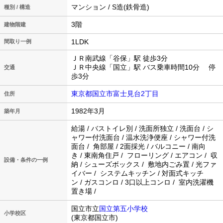
マンション / S造(鉄骨造)
種別 / 構造
3階
建物階建
1LDK
間取り一例
ＪＲ南武線「谷保」駅 徒歩3分
ＪＲ中央線「国立」駅 バス乗車時間10分 停
交通
歩3分
東京都国立市富士見台2丁目
住所
1982年3月
築年月
給湯 / バストイレ別 / 洗面所独立 / 洗面台 / シ
ャワー付洗面台 / 温水洗浄便座 / シャワー付洗
面台 / 角部屋 / 2面採光 / バルコニー / 南向
き / 東南角住戸 / フローリング / エアコン / 収
設備・条件の一例
納 / シューズボックス / 敷地内ごみ置 / 光ファ
イバー / システムキッチン / 対面式キッチ
ン / ガスコンロ / 3口以上コンロ / 室内洗濯機
置き場 /
国立市立
国立第五小学校
小学校区
(東京都国立市)