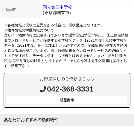
国立第三中学校
中学校区
(東京都国立市)
※各種情報と現状に差異がある場合は、現状優先となります。
※物件情報の学区情報について
当サイト物件情報に記載されております通学区域(学区)情報は、国土数値情報
ダウンロードサービスが提供する小学校区データ【2021年度】及び中学校区
データ【2021年度】を元に加工したものですので、記載情報が現在の学区域
と異なる場合がございます。国土数値情報ダウンロードサービスのWEBサイ
ト上で記述通り、データは必ずしも正確とは言えません。また、通学区域(学
区)は毎年見直しの対象となりますので、そちらを踏まえ学区情報は参考とし
てご活用下さい。
お部屋探しのご依頼はこちら
042-368-3331
明星商事
あなたにおすすめの類似物件