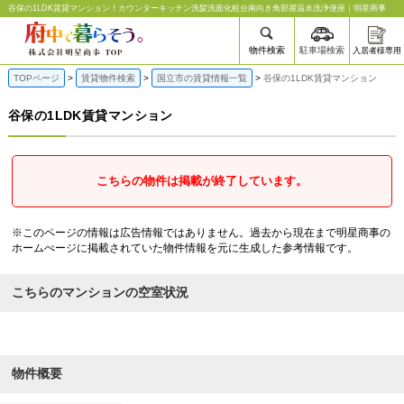
谷保の1LDK賃貸マンション | 府中の賃貸なら明星商事
谷保の1LDK賃貸マンション！カウンターキッチン洗髪洗面化粧台南向き角部屋温水洗浄便座｜明星商事
物件検索
駐車場検索
入居者様専用
TOPページ
賃貸物件検索
国立市の賃貸情報一覧
谷保の1LDK賃貸マンション
谷保の1LDK賃貸マンション
こちらの物件は掲載が終了しています。
※このページの情報は広告情報ではありません。過去から現在まで明星商事の
ホームぺージに掲載されていた物件情報を元に生成した参考情報です。
こちらのマンションの空室状況
物件概要