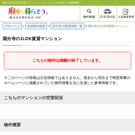
国分寺の1LDK賃貸マンション | 府中の賃貸なら明星商事
国分寺の1LDK賃貸マンション！オートロック1LDK｜明星商事
物件検索
駐車場検索
入居者様専用
TOPページ
賃貸物件検索
府中市の賃貸情報一覧
国分寺の1LDK賃貸マンション
国分寺の1LDK賃貸マンション
こちらの物件は掲載が終了しています。
※このページの情報は広告情報ではありません。過去から現在まで明星商事の
ホームぺージに掲載されていた物件情報を元に生成した参考情報です。
こちらのマンションの空室状況
物件概要