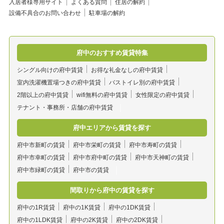
入居者様専用サイト
よくある質問
住居の解約
設備不具合のお問い合わせ
駐車場の解約
府中のおすすめ賃貸特集
シングル向けの府中賃貸
お得な礼金なしの府中賃貸
室内洗濯機置場つきの府中賃貸
バストイレ別の府中賃貸
2階以上の府中賃貸
wifi無料の府中賃貸
女性限定の府中賃貸
テナント・事務所・店舗の府中賃貸
府中エリアから賃貸を探す
府中市新町の賃貸
府中市栄町の賃貸
府中市寿町の賃貸
府中市幸町の賃貸
府中市府中町の賃貸
府中市天神町の賃貸
府中市緑町の賃貸
府中市の賃貸
間取りから府中の賃貸を探す
府中の1R賃貸
府中の1K賃貸
府中の1DK賃貸
府中の1LDK賃貸
府中の2K賃貸
府中の2DK賃貸