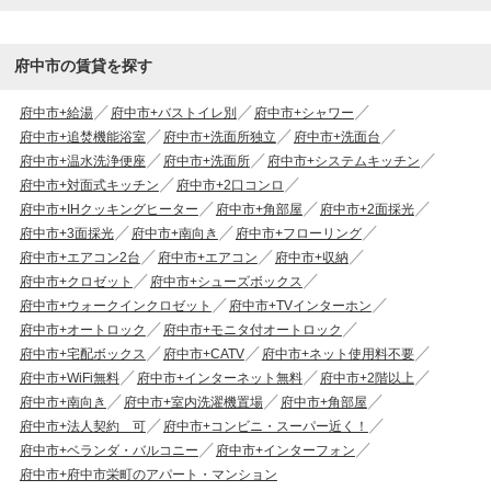
府中市の賃貸を探す
府中市+給湯
府中市+バストイレ別
府中市+シャワー
府中市+追焚機能浴室
府中市+洗面所独立
府中市+洗面台
府中市+温水洗浄便座
府中市+洗面所
府中市+システムキッチン
府中市+対面式キッチン
府中市+2口コンロ
府中市+IHクッキングヒーター
府中市+角部屋
府中市+2面採光
府中市+3面採光
府中市+南向き
府中市+フローリング
府中市+エアコン2台
府中市+エアコン
府中市+収納
府中市+クロゼット
府中市+シューズボックス
府中市+ウォークインクロゼット
府中市+TVインターホン
府中市+オートロック
府中市+モニタ付オートロック
府中市+宅配ボックス
府中市+CATV
府中市+ネット使用料不要
府中市+WiFi無料
府中市+インターネット無料
府中市+2階以上
府中市+南向き
府中市+室内洗濯機置場
府中市+角部屋
府中市+法人契約 可
府中市+コンビニ・スーパー近く！
府中市+ベランダ・バルコニー
府中市+インターフォン
府中市+府中市栄町のアパート・マンション