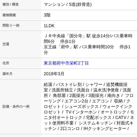
マンション / S造(鉄骨造)
種別 / 構造
3階
建物階建
1LDK
間取り一例
ＪＲ中央線「国分寺」駅 徒歩14分/バス乗車時
間6分 停歩1分
交通
京王線「府中」駅 バス乗車時間10分 停歩1
分
東京都府中市栄町2丁目
住所
2018年3月
築年月
給湯 / バストイレ別 / シャワー / 追焚機能浴
室 / 洗面所独立 / 洗面台 / 温水洗浄便座 / 洗面
所 / 角部屋 / 2面採光 / 3面採光 / 南向き / フロ
ーリング / エアコン2台 / エアコン / 収納 / ク
ロゼット / シューズボックス / ウォークインク
設備・条件の一例
ロゼット / TVインターホン / オートロック / モ
ニタ付オートロック / 宅配ボックス / CATV / ネ
ット使用料不要 / システムキッチン / 対面式キ
ッチン / 2口コンロ / IHクッキングヒーター /