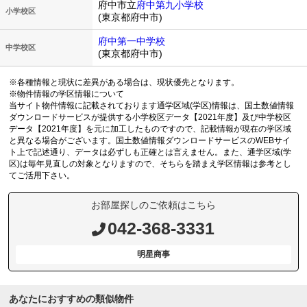
府中市立
府中第九小学校
小学校区
(東京都府中市)
府中第一中学校
中学校区
(東京都府中市)
※各種情報と現状に差異がある場合は、現状優先となります。
※物件情報の学区情報について
当サイト物件情報に記載されております通学区域(学区)情報は、国土数値情報
ダウンロードサービスが提供する小学校区データ【2021年度】及び中学校区
データ【2021年度】を元に加工したものですので、記載情報が現在の学区域
と異なる場合がございます。国土数値情報ダウンロードサービスのWEBサイ
ト上で記述通り、データは必ずしも正確とは言えません。また、通学区域(学
区)は毎年見直しの対象となりますので、そちらを踏まえ学区情報は参考とし
てご活用下さい。
お部屋探しのご依頼はこちら
042-368-3331
明星商事
あなたにおすすめの類似物件