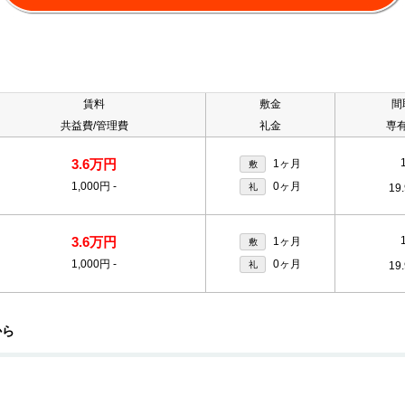
賃料
敷金
間
共益費/管理費
礼金
専
3.6万円
1ヶ月
敷
1,000円
-
0ヶ月
礼
19
3.6万円
1ヶ月
敷
1,000円
-
0ヶ月
礼
19
から