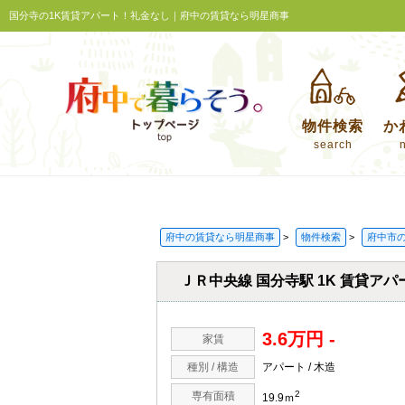
国分寺の1K賃貸アパート！礼金なし｜府中の賃貸なら明星商事
物件検索
か
search
府中の賃貸なら明星商事
>
物件検索
>
府中市
ＪＲ中央線 国分寺駅 1K 賃貸アパー
3.6万円 -
家賃
種別 / 構造
アパート / 木造
2
専有面積
19.9ｍ