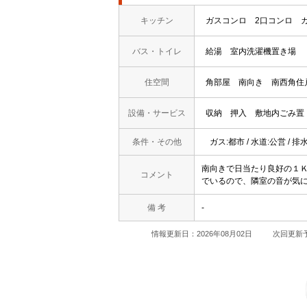
キッチン
ガスコンロ
2口コンロ
バス・トイレ
給湯
室内洗濯機置き場
住空間
角部屋
南向き
南西角住
設備・サービス
収納
押入
敷地内ごみ置
条件・その他
ガス:都市 / 水道:公営 / 排
南向きで日当たり良好の１
コメント
でいるので、隣室の音が気
備 考
-
情報更新日：2026年08月02日
次回更新予