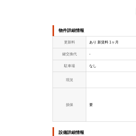
物件詳細情報
更新料
あり 新賃料 1ヶ月
鍵交換代
-
駐車場
なし
現況
損保
要
設備詳細情報