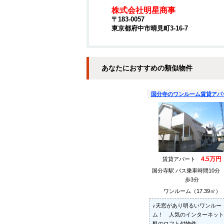
株式会社明星商事
〒183-0057
東京都府中市晴見町3-16-7
あなたにおすすめの類似物件
国分寺のワンルーム賃貸アパ
4.5万円
賃貸アパート
国分寺駅 バス乗車時間10分
歩3分
ワンルーム（17.39㎡）
♪天窓があり明るいワンルー
ム！ 人気のインターネット
料のロフト付物件