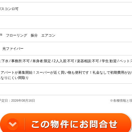
ガスコンロ可
戸
フローリング
振分
エアコン
光ファイバー
水:下水 / 事務所:不可 / 単身者:限定 / 2人入居:不可 / 楽器相談:不可 / 学生:歓迎 / ペ
Ｋアパートが募集開始！スーパーが近く買い物も便利です！礼金なしで初期費用がお
になりにくい間取り
定日：2026年08月16日
※各種情報と