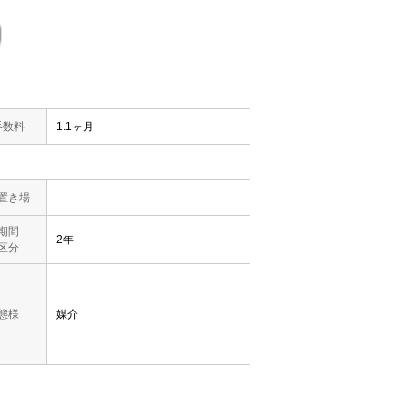
手数料
1.1ヶ月
置き場
期間
2年 -
区分
態様
媒介