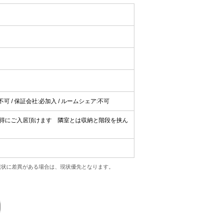
ット:不可 / 保証会社:必加入 / ルームシェア:不可
得にご入居頂けます 隣室とは収納と階段を挟ん
現状に差異がある場合は、現状優先となります。