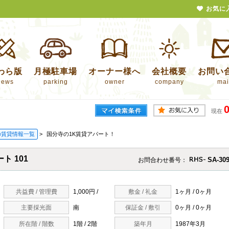
お気に
わら版
月極駐車場
オーナー様へ
会社概要
お問い
news
parking
owner
company
mai
現在
の賃貸情報一覧
>
国分寺の1K賃貸アパート！
ト 101
SA-309
お問合わせ番号：
共益費 / 管理費
1,000円 /
敷金 / 礼金
1ヶ月 / 0ヶ月
主要採光面
南
保証金 / 敷引
0ヶ月 / 0ヶ月
所在階 / 階数
1階 / 2階
築年月
1987年3月