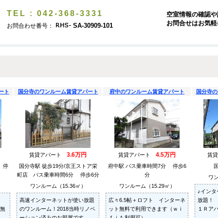
TEL : 042-368-3331
空室情報の確認や
お問合せはお気軽
SA-30909-101
お問合わせ番号：
ート
国分寺のワンルーム賃貸アパート
府中のワンルーム賃貸アパート
国分寺の
3.6万円
4.5万円
賃貸アパート
賃貸アパート
賃
 停
国分寺駅 徒歩19分/京王ストア栄
府中駅 バス乗車時間7分 停歩6
町店 バス乗車時間6分 停歩6分
分
ワン
ワンルーム（15.36㎡）
ワンルーム（15.29㎡）
♪イン
高速インターネットが使い放題
広々6.5帖＋ロフト インターネ
放題！
無
のワンルーム！2018当時リノベ
ット無料で利用できます（ｗｉ
１Ｒア
ーション済みのお部屋です
ｆｉも利用可）