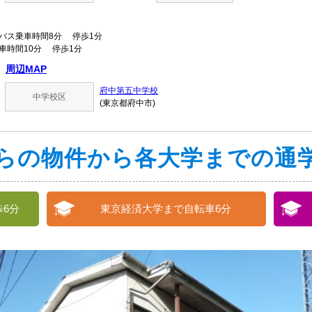
ス乗車時間8分 停歩1分
車時間10分 停歩1分
周辺MAP
府中第五中学校
中学校区
(東京都府中市)
らの物件から各大学までの通
6分
東京経済大学まで自転車6分