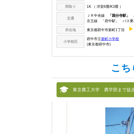
間取り
1K （ 洋室6畳/K3畳 ）
ＪＲ中央線
「国分寺駅」
バ
交通
京王線 「府中駅」 バス乗
所在地
東京都府中市新町1丁目
府中市立
新町小学校
小学校区
(東京都府中市)
こち
東京農工大学 農学部まで徒歩