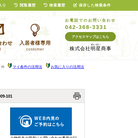
入り
閲覧履歴
検索履歴
保存した検索条件
お電話でのお問い合わせ
042-368-3331
アクセスマップはこちら
合わせ
入居者様専用
株式会社
明星商事
l
customer
0
マイ条件の活用法
お気に入りの活用法
件
09-101