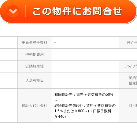
更新事務手数料
-
仲介
他初期費用
近隣駐車場
バイク
契約
入居可能日
借家
初回保証料：賃料＋共益費等の50%
～
保証人代行会社
継続保証料(毎月)：賃料＋共益費等の
取引
1.5％または￥800～(＋口振手数料
￥440)