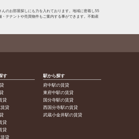
んのお部屋探しにも力を入れております。地域に密着し55
舗・テナントや売買物件もご案内する事ができます。不動産
探す
駅から探す
賃貸
府中駅の賃貸
貸
東府中駅の賃貸
賃貸
国分寺駅の賃貸
K賃貸
西国分寺駅の賃貸
貸
武蔵小金井駅の賃貸
賃貸
賃貸
K賃貸