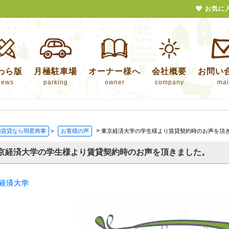
お気に
わら版
月極駐車場
オーナー様へ
会社概要
お問い
news
parking
owner
company
mai
>
の賃貸なら明星商事
>
お客様の声
東京経済大学の学生様より賃貸契約時のお声を頂
京経済大学の学生様より賃貸契約時のお声を頂きました。
経済大学