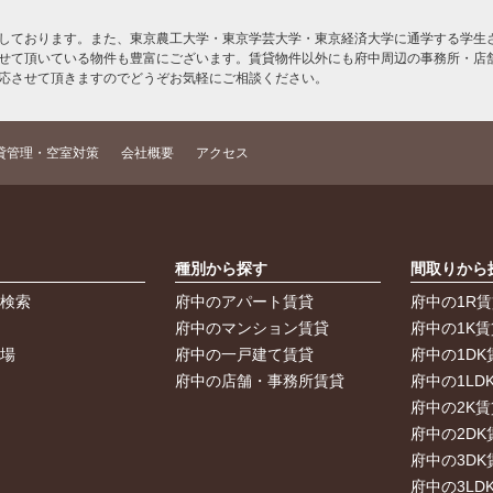
しております。また、東京農工大学・東京学芸大学・東京経済大学に通学する学生さ
せて頂いている物件も豊富にございます。賃貸物件以外にも府中周辺の事務所・店
応させて頂きますのでどうぞお気軽にご相談ください。
貸管理・空室対策
会社概要
アクセス
索
種別から探す
間取りから
件検索
府中のアパート賃貸
府中の1R
件
府中のマンション賃貸
府中の1K賃
車場
府中の一戸建て賃貸
府中の1DK
府中の店舗・事務所賃貸
府中の1LD
府中の2K賃
府中の2DK
府中の3DK
府中の3LD