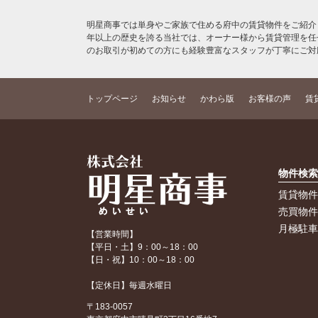
明星商事では単身やご家族で住める府中の賃貸物件をご紹介
年以上の歴史を誇る当社では、オーナー様から賃貸管理を任
のお取引が初めての方にも経験豊富なスタッフが丁寧にご対
トップページ
お知らせ
かわら版
お客様の声
賃
物件検
賃貸物
売買物
月極駐
【営業時間】
【平日・土】9：00～18：00
【日・祝】10：00～18：00
【定休日】毎週水曜日
〒183-0057