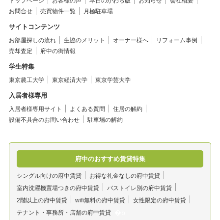
トップページ
お客様の声
本日のかわら版
お知らせ
会社概要
お問合せ
売買物件一覧
月極駐車場
サイトコンテンツ
お部屋探しの流れ
生協のメリット
オーナー様へ
リフォーム事例
売却査定
府中の街情報
学生特集
東京農工大学
東京経済大学
東京学芸大学
入居者様専用
入居者様専用サイト
よくある質問
住居の解約
設備不具合のお問い合わせ
駐車場の解約
府中のおすすめ賃貸特集
シングル向けの府中賃貸
お得な礼金なしの府中賃貸
室内洗濯機置場つきの府中賃貸
バストイレ別の府中賃貸
2階以上の府中賃貸
wifi無料の府中賃貸
女性限定の府中賃貸
テナント・事務所・店舗の府中賃貸