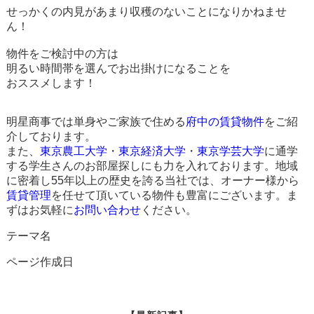
せっかくの内見があまり収穫のないことになりかねませ
ん！
物件をご検討中の方は
明るい時間帯を選んでお出掛けになることを
おススメします！
明星商事では単身やご家族で住める
府中の賃貸物件
をご紹
介しております。
また、
東京農工大学
・
東京経済大学
・
東京学芸大学
に通学
する学生さんのお部屋探しにも力を入れております。地域
に密着し55年以上の歴史を誇る当社では、オーナー様から
賃貸管理
を任せて頂いている物件も豊富にございます。ま
ずはお気軽に
お問い合わせ
ください。
テーマ名
ページ作成日