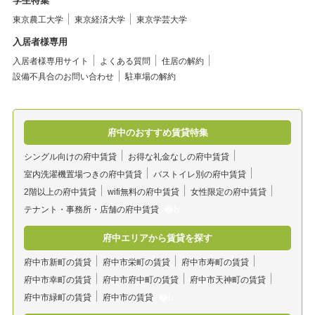
学生特集
東京農工大学
東京経済大学
東京学芸大学
入居者様専用
入居者様専用サイト
よくある質問
住居の解約
設備不具合のお問い合わせ
駐車場の解約
府中のおすすめ賃貸特集
シングル向けの府中賃貸
お得な礼金なしの府中賃貸
室内洗濯機置場つきの府中賃貸
バストイレ別の府中賃貸
2階以上の府中賃貸
wifi無料の府中賃貸
女性限定の府中賃貸
テナント・事務所・店舗の府中賃貸
府中エリアから賃貸を探す
府中市新町の賃貸
府中市栄町の賃貸
府中市寿町の賃貸
府中市幸町の賃貸
府中市府中町の賃貸
府中市天神町の賃貸
府中市緑町の賃貸
府中市の賃貸