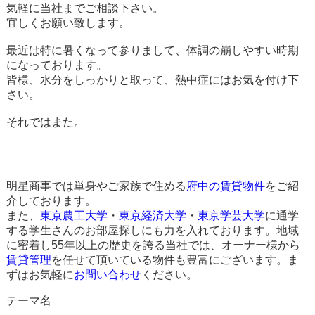
気軽に当社までご相談下さい。
宜しくお願い致します。
最近は特に暑くなって参りまして、体調の崩しやすい時期
になっております。
皆様、水分をしっかりと取って、熱中症にはお気を付け下
さい。
それではまた。
明星商事では単身やご家族で住める
府中の賃貸物件
をご紹
介しております。
また、
東京農工大学
・
東京経済大学
・
東京学芸大学
に通学
する学生さんのお部屋探しにも力を入れております。地域
に密着し55年以上の歴史を誇る当社では、オーナー様から
賃貸管理
を任せて頂いている物件も豊富にございます。ま
ずはお気軽に
お問い合わせ
ください。
テーマ名