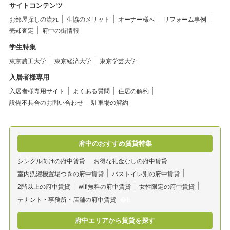
サイトコンテンツ
お部屋探しの流れ
生協のメリット
オーナー様へ
リフォーム事例
売却査定
府中の街情報
学生特集
東京農工大学
東京経済大学
東京学芸大学
入居者様専用
入居者様専用サイト
よくある質問
住居の解約
設備不具合のお問い合わせ
駐車場の解約
府中のおすすめ賃貸特集
シングル向けの府中賃貸
お得な礼金なしの府中賃貸
室内洗濯機置場つきの府中賃貸
バストイレ別の府中賃貸
2階以上の府中賃貸
wifi無料の府中賃貸
女性限定の府中賃貸
テナント・事務所・店舗の府中賃貸
府中エリアから賃貸を探す