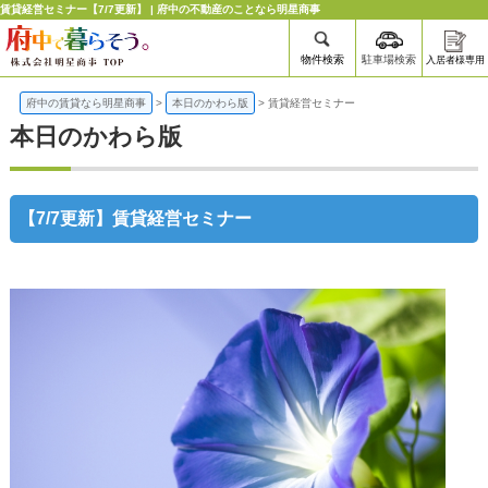
賃貸経営セミナー【7/7更新】 | 府中の不動産のことなら明星商事
物件検索
駐車場検索
入居者様専用
府中の賃貸なら明星商事
>
本日のかわら版
>
賃貸経営セミナー
本日のかわら版
【7/7更新】
賃貸経営セミナー