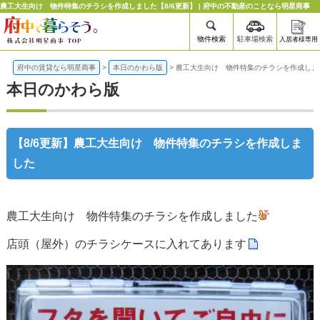
農工大生向け 物件特集のチラシを作成しました【8/6更新】 | 府中の不動産のことなら明星商事
物件検索
駐車場検索
入居者様専用
府中の賃貸なら明星商事
>
本日のかわら版
>
農工大生向け 物件特集のチラシを作成しま
本日のかわら版
【8/6更新】農工大生向け 物件特集のチラシを作成しま
した
農工大生向け 物件特集のチラシを作成しました
店頭（屋外）のチラシケースに入れてあります