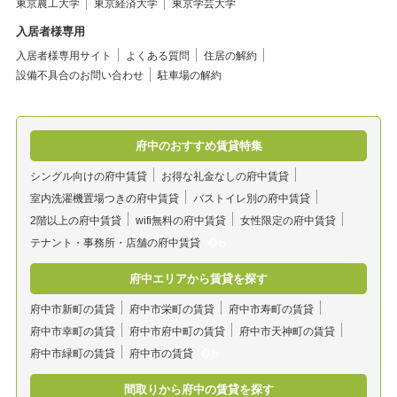
東京農工大学
東京経済大学
東京学芸大学
入居者様専用
入居者様専用サイト
よくある質問
住居の解約
設備不具合のお問い合わせ
駐車場の解約
府中のおすすめ賃貸特集
シングル向けの府中賃貸
お得な礼金なしの府中賃貸
室内洗濯機置場つきの府中賃貸
バストイレ別の府中賃貸
2階以上の府中賃貸
wifi無料の府中賃貸
女性限定の府中賃貸
テナント・事務所・店舗の府中賃貸
府中エリアから賃貸を探す
府中市新町の賃貸
府中市栄町の賃貸
府中市寿町の賃貸
府中市幸町の賃貸
府中市府中町の賃貸
府中市天神町の賃貸
府中市緑町の賃貸
府中市の賃貸
間取りから府中の賃貸を探す