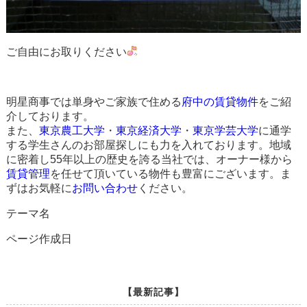
ご自由にお取りください
明星商事では単身やご家族で住める
府中の賃貸物件
をご紹
介しております。
また、
東京農工大学
・
東京経済大学
・
東京学芸大学
に通学
する学生さんのお部屋探しにも力を入れております。地域
に密着し55年以上の歴史を誇る当社では、オーナー様から
賃貸管理
を任せて頂いている物件も豊富にございます。ま
ずはお気軽に
お問い合わせ
ください。
テーマ名
ページ作成日
【最新記事】