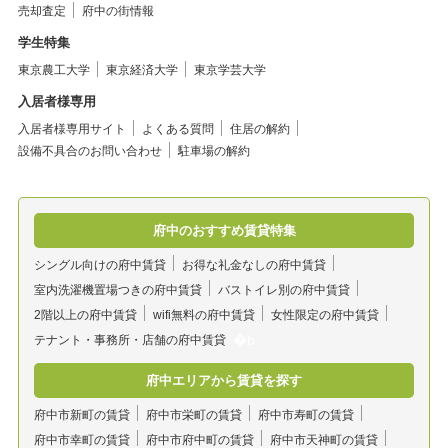
売却査定
府中の街情報
学生特集
東京農工大学
東京経済大学
東京学芸大学
入居者様専用
入居者様専用サイト
よくある質問
住居の解約
設備不具合のお問い合わせ
駐車場の解約
府中のおすすめ賃貸特集
シングル向けの府中賃貸
お得な礼金なしの府中賃貸
室内洗濯機置場つきの府中賃貸
バストイレ別の府中賃貸
2階以上の府中賃貸
wifi無料の府中賃貸
女性限定の府中賃貸
テナント・事務所・店舗の府中賃貸
府中エリアから賃貸を探す
府中市新町の賃貸
府中市栄町の賃貸
府中市寿町の賃貸
府中市幸町の賃貸
府中市府中町の賃貸
府中市天神町の賃貸