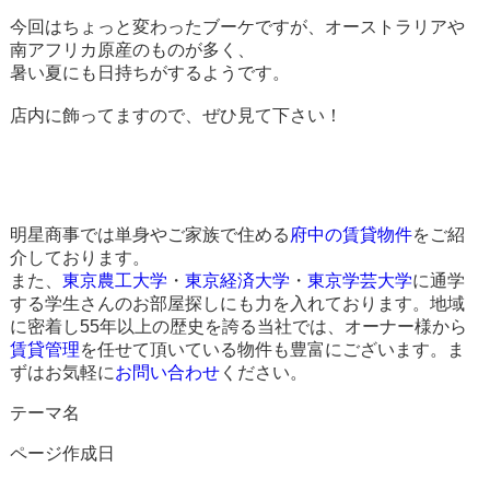
今回はちょっと変わったブーケですが、オーストラリアや
南アフリカ原産のものが多く、
暑い夏にも日持ちがするようです。
店内に飾ってますので、ぜひ見て下さい！
明星商事では単身やご家族で住める
府中の賃貸物件
をご紹
介しております。
また、
東京農工大学
・
東京経済大学
・
東京学芸大学
に通学
する学生さんのお部屋探しにも力を入れております。地域
に密着し55年以上の歴史を誇る当社では、オーナー様から
賃貸管理
を任せて頂いている物件も豊富にございます。ま
ずはお気軽に
お問い合わせ
ください。
テーマ名
ページ作成日