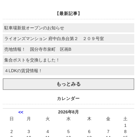
【最新記事】
駐車場新規オープンのお知らせ
ライオンズマンション 府中白糸台第２ ２０９号室
売地情報！ 国分寺市泉町 区画B
集合ポストを交換しました！
４LDKの賃貸情報！
もっとみる
カレンダー
2026年8月
<<
日
月
火
水
木
金
土
1
2
3
4
5
6
7
8