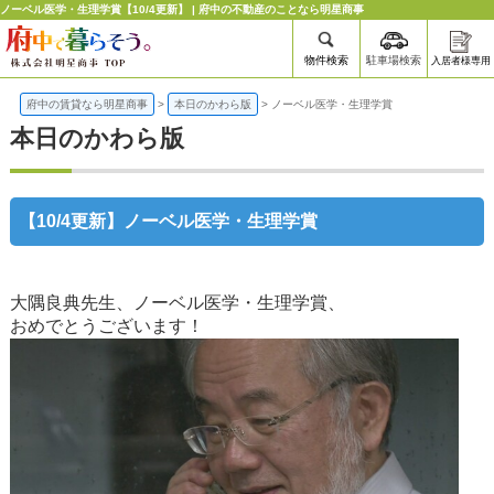
ノーベル医学・生理学賞【10/4更新】 | 府中の不動産のことなら明星商事
物件検索
駐車場検索
入居者様専用
府中の賃貸なら明星商事
>
本日のかわら版
>
ノーベル医学・生理学賞
本日のかわら版
【10/4更新】ノーベル医学・生理学賞
大隅良典先生、ノーベル医学・生理学賞、
おめでとうございます！