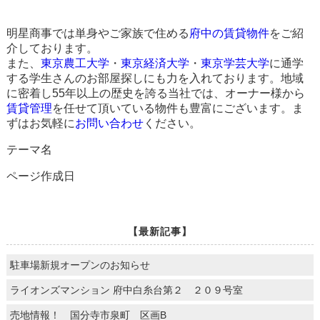
明星商事では単身やご家族で住める
府中の賃貸物件
をご紹
介しております。
また、
東京農工大学
・
東京経済大学
・
東京学芸大学
に通学
する学生さんのお部屋探しにも力を入れております。地域
に密着し55年以上の歴史を誇る当社では、オーナー様から
賃貸管理
を任せて頂いている物件も豊富にございます。ま
ずはお気軽に
お問い合わせ
ください。
テーマ名
ページ作成日
【最新記事】
駐車場新規オープンのお知らせ
ライオンズマンション 府中白糸台第２ ２０９号室
売地情報！ 国分寺市泉町 区画B