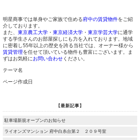
明星商事では単身やご家族で住める
府中の賃貸物件
をご紹
介しております。
また、
東京農工大学
・
東京経済大学
・
東京学芸大学
に通学
する学生さんのお部屋探しにも力を入れております。地域
に密着し55年以上の歴史を誇る当社では、オーナー様から
賃貸管理
を任せて頂いている物件も豊富にございます。ま
ずはお気軽に
お問い合わせ
ください。
テーマ名
ページ作成日
【最新記事】
駐車場新規オープンのお知らせ
ライオンズマンション 府中白糸台第２ ２０９号室