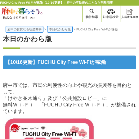
FUCHU City Free Wi-Fiが稼働【10/16更新】 | 府中の不動産のことなら明星商事
物件検索
駐車場検索
入居者様専用
府中の賃貸なら明星商事
>
本日のかわら版
>
FUCHU City Free Wi-Fiが稼働
本日のかわら版
【10/16更新】FUCHU City Free Wi-Fiが稼働
府中市では、市民の利便性の向上や観光の振興等を目的と
して、
「けやき並木通り」及び「公共施設ロビー」に
無料Ｗｉ-Ｆｉ
「FUCHU
City Free Ｗｉ-Ｆｉ
」が整備され
ています。