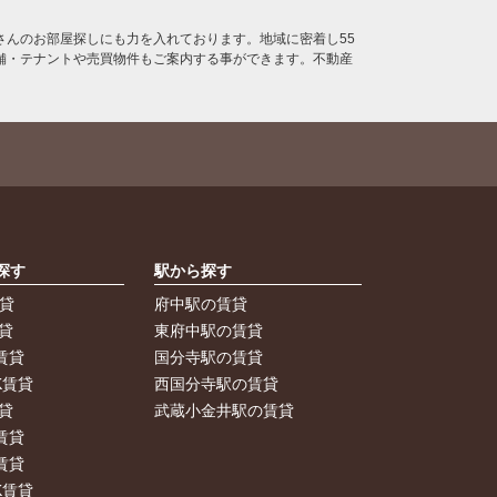
んのお部屋探しにも力を入れております。地域に密着し55
舗・テナントや売買物件もご案内する事ができます。不動産
探す
駅から探す
賃貸
府中駅の賃貸
貸
東府中駅の賃貸
賃貸
国分寺駅の賃貸
K賃貸
西国分寺駅の賃貸
貸
武蔵小金井駅の賃貸
賃貸
賃貸
K賃貸