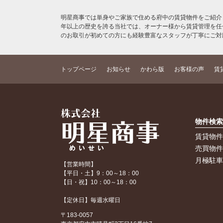
明星商事では単身やご家族で住める府中の賃貸物件をご紹介
年以上の歴史を誇る当社では、オーナー様から賃貸管理を任
のお取引が初めての方にも経験豊富なスタッフが丁寧にご対
トップページ
お知らせ
かわら版
お客様の声
賃
物件検
賃貸物
売買物
月極駐
【営業時間】
【平日・土】9：00～18：00
【日・祝】10：00～18：00
【定休日】毎週水曜日
〒183-0057