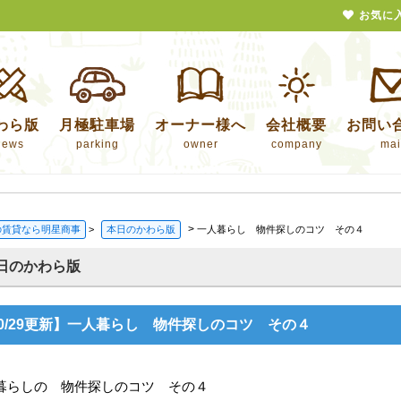
お気に
わら版
月極駐車場
オーナー様へ
会社概要
お問い
news
parking
owner
company
mai
>
の賃貸なら明星商事
>
本日のかわら版
一人暮らし 物件探しのコツ その４
日のかわら版
0/29更新】一人暮らし 物件探しのコツ その４
暮らしの 物件探しのコツ その４