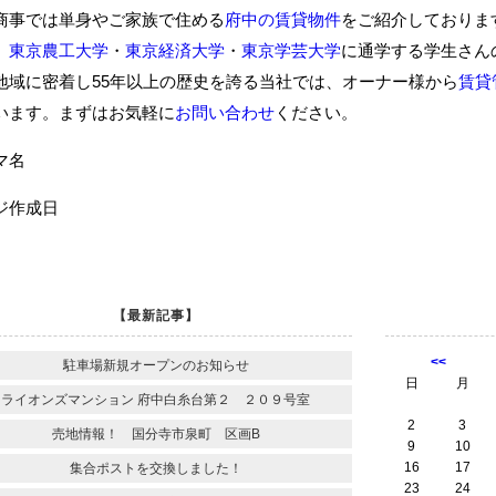
商事では単身やご家族で住める
府中の賃貸物件
をご紹介しておりま
、
東京農工大学
・
東京経済大学
・
東京学芸大学
に通学する学生さん
地域に密着し55年以上の歴史を誇る当社では、オーナー様から
賃貸
います。まずはお気軽に
お問い合わせ
ください。
ーマ名
ジ作成日
【最新記事】
<<
駐車場新規オープンのお知らせ
日
月
ライオンズマンション 府中白糸台第２ ２０９号室
2
3
売地情報！ 国分寺市泉町 区画B
9
10
16
17
集合ポストを交換しました！
23
24