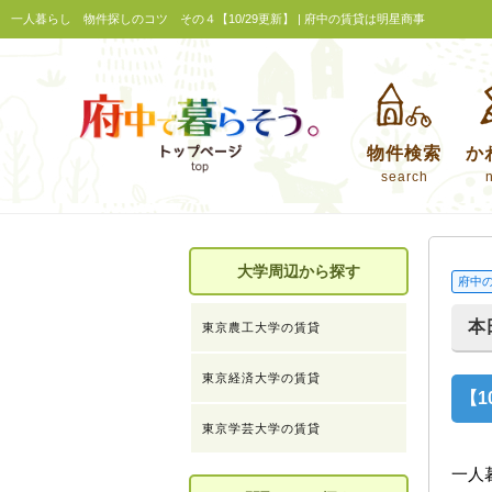
一人暮らし 物件探しのコツ その４【10/29更新】 | 府中の賃貸は明星商事
物件検索
か
search
大学周辺から探す
府中
本
東京農工大学の賃貸
東京経済大学の賃貸
【1
東京学芸大学の賃貸
一人