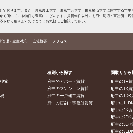
しております。また、東京農工大学・東京学芸大学・東京経済大学に通学する学生さ
せて頂いている物件も豊富にございます。賃貸物件以外にも府中周辺の事務所・店
応させて頂きますのでどうぞお気軽にご相談ください。
貸管理・空室対策
会社概要
アクセス
索
種別から探す
間取りから
件検索
府中のアパート賃貸
府中の1R
件
府中のマンション賃貸
府中の1K賃
車場
府中の一戸建て賃貸
府中の1DK
府中の店舗・事務所賃貸
府中の1LD
府中の2K賃
府中の2DK
府中の3DK
府中の3LD