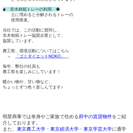
◆ 非木材紙トレーの利用 ◆
土に埋めると分解されるトレーの
使用推進。
当社では、この活動に賛同し、
非木材紙トレー協賛企業として、
協賛しています。
農工祭、環境活動についてはこちら
→
「ゴミダイエットNOKO」
毎年、弊社の社員も
農工祭を楽しみにしています！
暖かい物や、甘い物など、
ちょっとずつ色々楽しんでます♪
明星商事では単身やご家族で住める
府中の賃貸物件
をご紹
介しております。
また、
東京農工大学
・
東京経済大学
・
東京学芸大学
に通学