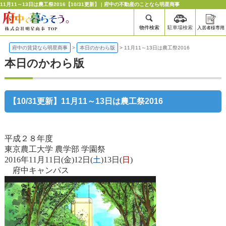
11月11～13日は農工祭2016【10/31更新】 | 府中の不動産のことなら明星商事
物件検索
駐車場検索
入居者様専用
府中の賃貸なら明星商事
>
本日のかわら版
>
11月11～13日は農工祭2016
本日のかわら版
【10/31更新】11月11～13日は農工祭2016
平成２８年度
東京農工大学 農学部 学園祭
2016年11月11日(金)12日(
土
)13日(
日
)
府中キャンパス