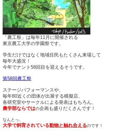
「農工祭」は毎年11月に開催される
東京農工大学の学園祭です。
学生だけではなく地域住民もたくさん来場して
毎年大盛況！
今年でナント58回目を迎えるそうです。
第58回農工祭
ステージパフォーマンスや、
毎年80近くの団体が出展する模擬店、
各研究室やサークルによる発表はもちろん、
農学部ならでは
企画も盛りだくさんです！
の
なんとっ、
大学で飼育されている
動物と触れ合える
のです！