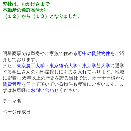
弊社は、おかげさまで
不動産の免許番号が
（１２）から（１３）となりました。
明星商事では単身やご家族で住める
府中の賃貸物件
をご紹
介しております。
また、
東京農工大学
・
東京経済大学
・
東京学芸大学
に通学
する学生さんのお部屋探しにも力を入れております。地域
に密着し55年以上の歴史を誇る当社では、オーナー様から
賃貸管理
を任せて頂いている物件も豊富にございます。ま
ずはお気軽に
お問い合わせ
ください。
テーマ名
ページ作成日