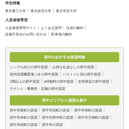
学生特集
東京農工大学
東京経済大学
東京学芸大学
入居者様専用
入居者様専用サイト
よくある質問
住居の解約
設備不具合のお問い合わせ
駐車場の解約
府中のおすすめ賃貸特集
シングル向けの府中賃貸
お得な礼金なしの府中賃貸
室内洗濯機置場つきの府中賃貸
バストイレ別の府中賃貸
2階以上の府中賃貸
wifi無料の府中賃貸
女性限定の府中賃貸
テナント・事務所・店舗の府中賃貸
府中エリアから賃貸を探す
府中市新町の賃貸
府中市栄町の賃貸
府中市寿町の賃貸
府中市幸町の賃貸
府中市府中町の賃貸
府中市天神町の賃貸
府中市緑町の賃貸
府中市の賃貸