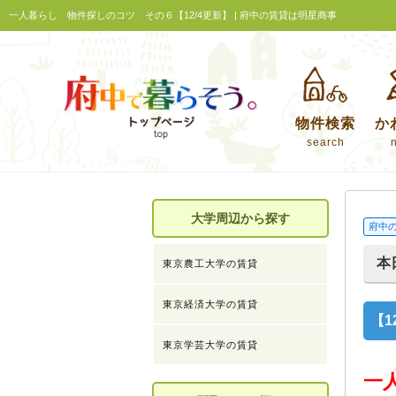
一人暮らし 物件探しのコツ その６【12/4更新】 | 府中の賃貸は明星商事
物件検索
か
search
大学周辺から探す
府中
本
東京農工大学の賃貸
東京経済大学の賃貸
【
東京学芸大学の賃貸
一