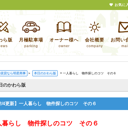
お気に
わら版
月極駐車場
オーナー様へ
会社概要
お問い
news
parking
owner
company
mai
>
の賃貸なら明星商事
>
本日のかわら版
一人暮らし 物件探しのコツ その６
日のかわら版
12/4更新】一人暮らし 物件探しのコツ その６
人暮らし 物件探しのコツ その６