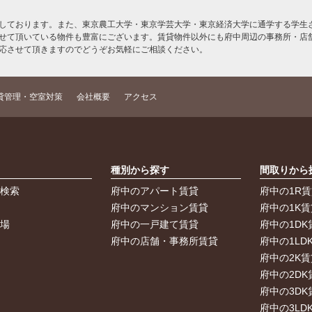
しております。また、東京農工大学・東京学芸大学・東京経済大学に通学する学生さ
せて頂いている物件も豊富にございます。賃貸物件以外にも府中周辺の事務所・店
応させて頂きますのでどうぞお気軽にご相談ください。
貸管理・空室対策
会社概要
アクセス
索
種別から探す
間取りから
件検索
府中のアパート賃貸
府中の1R
件
府中のマンション賃貸
府中の1K賃
車場
府中の一戸建て賃貸
府中の1DK
府中の店舗・事務所賃貸
府中の1LD
府中の2K賃
府中の2DK
府中の3DK
府中の3LD