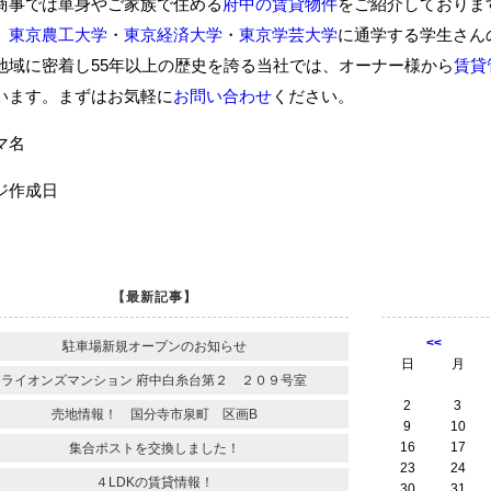
商事では単身やご家族で住める
府中の賃貸物件
をご紹介しておりま
、
東京農工大学
・
東京経済大学
・
東京学芸大学
に通学する学生さん
地域に密着し55年以上の歴史を誇る当社では、オーナー様から
賃貸
います。まずはお気軽に
お問い合わせ
ください。
ーマ名
ジ作成日
【最新記事】
<<
駐車場新規オープンのお知らせ
日
月
ライオンズマンション 府中白糸台第２ ２０９号室
2
3
売地情報！ 国分寺市泉町 区画B
9
10
16
17
集合ポストを交換しました！
23
24
４LDKの賃貸情報！
30
31