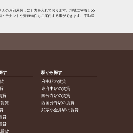
んのお部屋探しにも力を入れております。地域に密着し55
舗・テナントや売買物件もご案内する事ができます。不動産
探す
駅から探す
賃貸
府中駅の賃貸
貸
東府中駅の賃貸
賃貸
国分寺駅の賃貸
K賃貸
西国分寺駅の賃貸
貸
武蔵小金井駅の賃貸
賃貸
賃貸
K賃貸