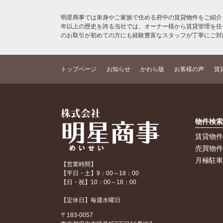
明星商事では単身やご家族で住める府中の賃貸物件をご紹介
年以上の歴史を誇る当社では、オーナー様から賃貸管理を任
のお取引が初めての方にも経験豊富なスタッフが丁寧にご対
トップページ
お知らせ
かわら版
お客様の声
賃
物件検
賃貸物
売買物
月極駐
【営業時間】
【平日・土】9：00～18：00
【日・祝】10：00～18：00
【定休日】毎週水曜日
〒183-0057