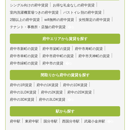
シングル向けの府中賃貸
お得な礼金なしの府中賃貸
室内洗濯機置場つきの府中賃貸
バストイレ別の府中賃貸
2階以上の府中賃貸
wifi無料の府中賃貸
女性限定の府中賃貸
テナント・事務所・店舗の府中賃貸
府中エリアから賃貸を探す
府中市新町の賃貸
府中市栄町の賃貸
府中市寿町の賃貸
府中市幸町の賃貸
府中市府中町の賃貸
府中市天神町の賃貸
府中市緑町の賃貸
府中市の賃貸
間取りから府中の賃貸を探す
府中の1R賃貸
府中の1K賃貸
府中の1DK賃貸
府中の1LDK賃貸
府中の2K賃貸
府中の2DK賃貸
府中の3DK賃貸
府中の3LDK賃貸
駅から探す
府中駅
東府中駅
国分寺駅
西国分寺駅
武蔵小金井駅