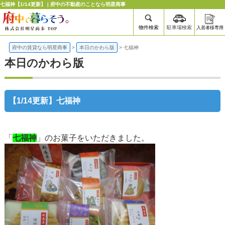
七福神【1/14更新】 | 府中の不動産のことなら明星商事
物件検索
駐車場検索
入居者様専用
府中の賃貸なら明星商事
>
本日のかわら版
>
七福神
本日のかわら版
【1/14更新】七福神
「
七福神
」のお菓子をいただきました。