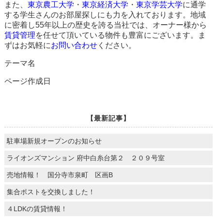
また、
東京農工大学
・
東京経済大学
・
東京学芸大学
に通学
する学生さんのお部屋探しにも力を入れております。地域
に密着し55年以上の歴史を誇る当社では、オーナー様から
賃貸管理
を任せて頂いている物件も豊富にございます。ま
ずはお気軽に
お問い合わせ
ください。
テーマ名
ページ作成日
【最新記事】
駐車場新規オープンのお知らせ
ライオンズマンション 府中白糸台第２ ２０９号室
売地情報！ 国分寺市泉町 区画B
集合ポストを交換しました！
４LDKの賃貸情報！