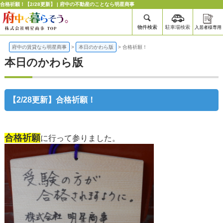
合格祈願！【2/28更新】 | 府中の不動産のことなら明星商事
物件検索
駐車場検索
入居者様専用
府中の賃貸なら明星商事
>
本日のかわら版
>
合格祈願！
本日のかわら版
【2/28更新】合格祈願！
合格祈願
に行って参りました。