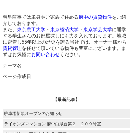
明星商事では単身やご家族で住める
府中の賃貸物件
をご紹
介しております。
また、
東京農工大学
・
東京経済大学
・
東京学芸大学
に通学
する学生さんのお部屋探しにも力を入れております。地域
に密着し55年以上の歴史を誇る当社では、オーナー様から
賃貸管理
を任せて頂いている物件も豊富にございます。ま
ずはお気軽に
お問い合わせ
ください。
テーマ名
ページ作成日
【最新記事】
駐車場新規オープンのお知らせ
ライオンズマンション 府中白糸台第２ ２０９号室