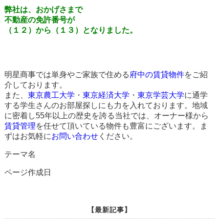
弊社は、おかげさまで
不動産の免許番号が
（１２）から（１３）となりました。
明星商事では単身やご家族で住める
府中の賃貸物件
をご紹
介しております。
また、
東京農工大学
・
東京経済大学
・
東京学芸大学
に通学
する学生さんのお部屋探しにも力を入れております。地域
に密着し55年以上の歴史を誇る当社では、オーナー様から
賃貸管理
を任せて頂いている物件も豊富にございます。ま
ずはお気軽に
お問い合わせ
ください。
テーマ名
ページ作成日
【最新記事】