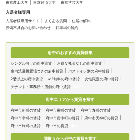
東京農工大学
東京経済大学
東京学芸大学
入居者様専用
入居者様専用サイト
よくある質問
住居の解約
設備不具合のお問い合わせ
駐車場の解約
府中のおすすめ賃貸特集
シングル向けの府中賃貸
お得な礼金なしの府中賃貸
室内洗濯機置場つきの府中賃貸
バストイレ別の府中賃貸
2階以上の府中賃貸
wifi無料の府中賃貸
女性限定の府中賃貸
テナント・事務所・店舗の府中賃貸
府中エリアから賃貸を探す
府中市新町の賃貸
府中市栄町の賃貸
府中市寿町の賃貸
府中市幸町の賃貸
府中市府中町の賃貸
府中市天神町の賃貸
府中市緑町の賃貸
府中市の賃貸
間取りから府中の賃貸を探す