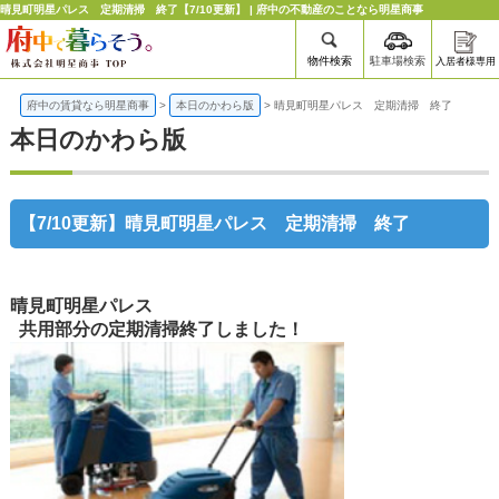
晴見町明星パレス 定期清掃 終了【7/10更新】 | 府中の不動産のことなら明星商事
物件検索
駐車場検索
入居者様専用
府中の賃貸なら明星商事
>
本日のかわら版
>
晴見町明星パレス 定期清掃 終了
本日のかわら版
【7/10更新】晴見町明星パレス 定期清掃 終了
晴見町明星パレス
共用部分の定期清掃終了しました！