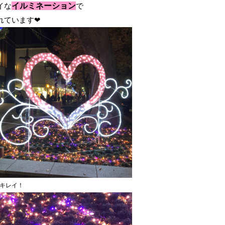
イな
イルミネーション
で
れています❤
キレイ！