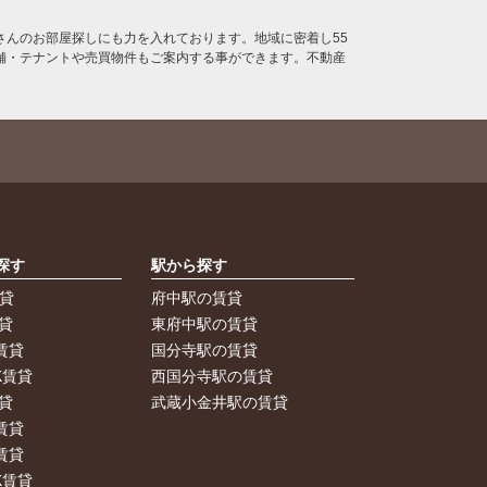
んのお部屋探しにも力を入れております。地域に密着し55
舗・テナントや売買物件もご案内する事ができます。不動産
探す
駅から探す
賃貸
府中駅の賃貸
貸
東府中駅の賃貸
賃貸
国分寺駅の賃貸
K賃貸
西国分寺駅の賃貸
貸
武蔵小金井駅の賃貸
賃貸
賃貸
K賃貸