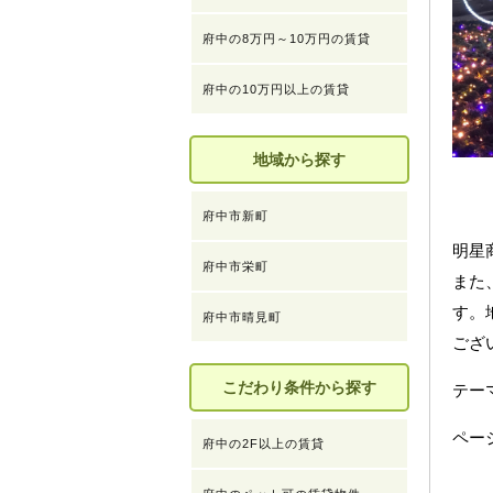
府中の8万円～10万円の賃貸
府中の10万円以上の賃貸
地域から探す
府中市新町
明星
府中市栄町
また
す。
府中市晴見町
ござ
こだわり条件から探す
テ
ペー
府中の2F以上の賃貸