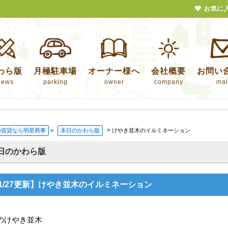
お気に
わら版
月極駐車場
オーナー様へ
会社概要
お問い
news
parking
owner
company
mai
>
の賃貸なら明星商事
>
本日のかわら版
けやき並木のイルミネーション
日のかわら版
1/27更新】けやき並木のイルミネーション
のけやき並木