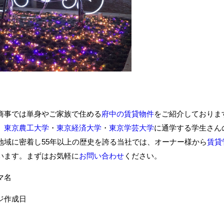
商事では単身やご家族で住める
府中の賃貸物件
をご紹介しておりま
、
東京農工大学
・
東京経済大学
・
東京学芸大学
に通学する学生さん
地域に密着し55年以上の歴史を誇る当社では、オーナー様から
賃貸
います。まずはお気軽に
お問い合わせ
ください。
ーマ名
ジ作成日