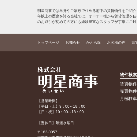
明星商事では単身やご家族で住める府中の賃貸物件をご紹介
年以上の歴史を誇る当社では、オーナー様から賃貸管理を任
のお取引が初めての方にも経験豊富なスタッフが丁寧にご対
トップページ
お知らせ
かわら版
お客様の声
賃
物件検
賃貸物
売買物
月極駐
【営業時間】
【平日・土】9：00～18：00
【日・祝】10：00～18：00
【定休日】毎週水曜日
〒183-0057