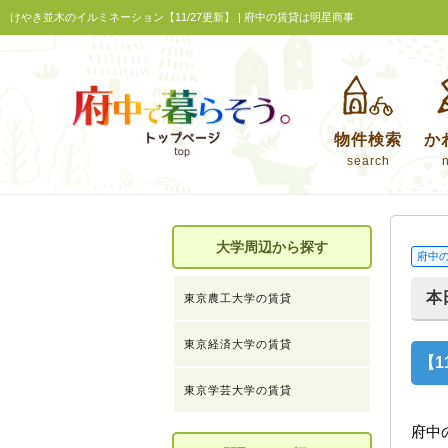
けやき並木のイルミネーション【11/27更新】 | 府中の賃貸は明星商事
物件検索
か
search
大学周辺から探す
府中
本
東京農工大学の賃貸
東京経済大学の賃貸
【1
東京学芸大学の賃貸
府中