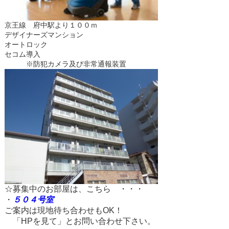
京王線 府中駅より１００ｍ
デザイナーズマンション
オートロック
セコム導入
※防犯カメラ及び非常通報装置
☆募集中のお部屋は、こちら ・・・
・
５０４号室
ご案内は現地待ち合わせもOK！
「HPを見て」とお問い合わせ下さい。