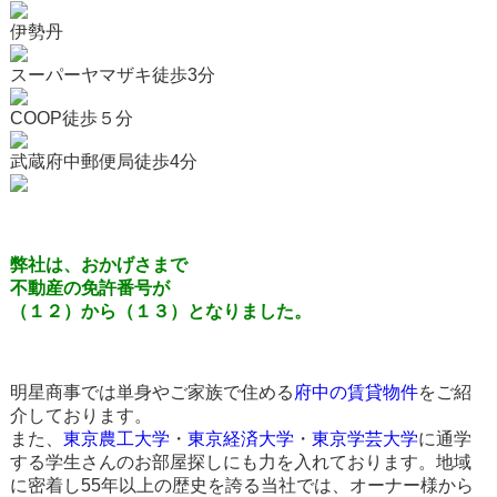
伊勢丹
スーパーヤマザキ徒歩3分
COOP徒歩５分
武蔵府中郵便局徒歩4分
弊社は、おかげさまで
不動産の免許番号が
（１２）から（１３）となりました。
明星商事では単身やご家族で住める
府中の賃貸物件
をご紹
介しております。
また、
東京農工大学
・
東京経済大学
・
東京学芸大学
に通学
する学生さんのお部屋探しにも力を入れております。地域
に密着し55年以上の歴史を誇る当社では、オーナー様から