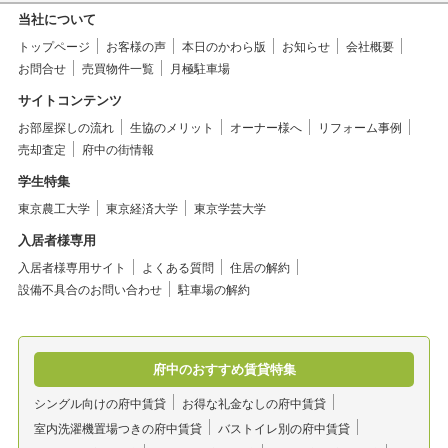
当社について
トップページ
お客様の声
本日のかわら版
お知らせ
会社概要
お問合せ
売買物件一覧
月極駐車場
サイトコンテンツ
お部屋探しの流れ
生協のメリット
オーナー様へ
リフォーム事例
売却査定
府中の街情報
学生特集
東京農工大学
東京経済大学
東京学芸大学
入居者様専用
入居者様専用サイト
よくある質問
住居の解約
設備不具合のお問い合わせ
駐車場の解約
府中のおすすめ賃貸特集
シングル向けの府中賃貸
お得な礼金なしの府中賃貸
室内洗濯機置場つきの府中賃貸
バストイレ別の府中賃貸