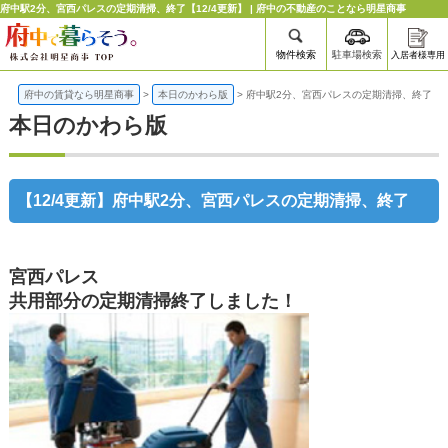
府中駅2分、宮西パレスの定期清掃、終了【12/4更新】 | 府中の不動産のことなら明星商事
物件検索
駐車場検索
入居者様専用
府中の賃貸なら明星商事
>
本日のかわら版
>
府中駅2分、宮西パレスの定期清掃、終了
本日のかわら版
【12/4更新】府中駅2分、宮西パレスの定期清掃、終了
宮西パレス
共用部分の定期清掃終了しました！